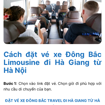
Cách đặt vé xe Đông Bắc
Limousine đi Hà Giang từ
Hà Nội
Bước 1:
Chọn vào link đặt vé. Chọn giờ đi phù hợp với
nhu cầu di chuyển của bạn.
ĐẶT VÉ XE ĐÔNG BẮC TRAVEL ĐI HÀ GIANG TỪ HÀ