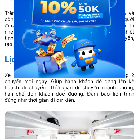
Trên xe có sẵn nước uống, chăn mỏng, khăn giấy và
cổng sạc gần từng ghế, tiện cho cả du khách và người
đi công tác. Hệ thống WiFi chạy ổn định, đủ để giải trí
nhẹ hoặc làm việc. Tài xế và nhân viên phục vụ nhiệt
tình, hướng dẫn rõ điểm dừng và thời gian di chuyển,
tạo cảm giác yên tâm cho hành khách.
Lịch chạy cố định mỗi ngày
Xe Đông Bắc Travel có lịch chạy cố định khoảng 2
chuyến mỗi ngày. Giúp hành khách dễ dàng lên kế
hoạch di chuyển. Thời gian di chuyển nhanh chóng,
hạn chế đón khách dọc đường. Đảm bảo lịch trình
đúng như thời gian đi dự kiến.