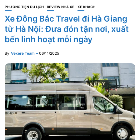
PHƯƠNG TIỆN DU LỊCH
REVIEW NHÀ XE
XE KHÁCH
Xe Đông Bắc Travel đi Hà Giang
từ Hà Nội: Đưa đón tận nơi, xuất
bến linh hoạt mỗi ngày
By
Vexere Team
06/11/2025