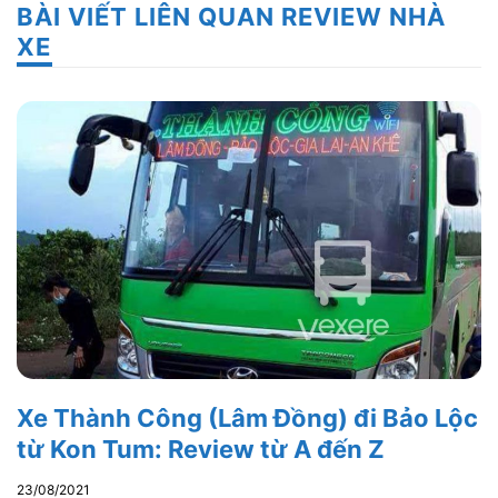
BÀI VIẾT LIÊN QUAN REVIEW NHÀ
XE
Xe Thành Công (Lâm Đồng) đi Bảo Lộc
từ Kon Tum: Review từ A đến Z
23/08/2021