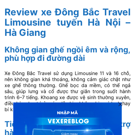
Review xe Đông Bắc Travel
Limousine tuyến Hà Nội –
Hà Giang
Không gian ghế ngồi êm và rộng,
phù hợp đi đường dài
Xe Đông Bắc Travel sử dụng Limousine 11 và 16 chỗ,
nên không gian khá thoáng, không cảm giác chật như
xe ghế thông thường. Ghế bọc da mềm, có thể ngả
sâu, giúp lưng và cổ được thư giãn trong suốt hành
trình 6–7 tiếng. Khoang xe được vệ sinh thường xuyên,
điều hòa duy trì ở mức dễ chịu, không bị quá lạnh hay
bí khí.
Tiện ích cơ bản đầy đủ, hỗ trợ
hành khách tốt