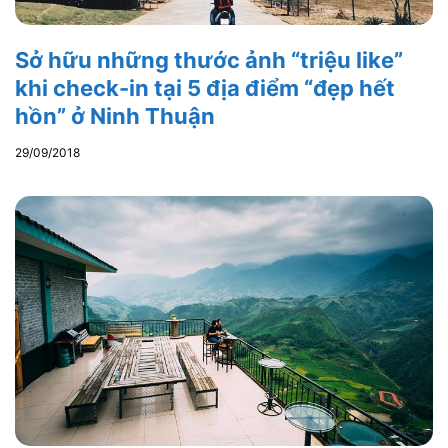
Sở hữu những thước ảnh “triệu like”
khi check-in tại 5 địa điểm “đẹp hết
hồn” ở Ninh Thuận
29/09/2018