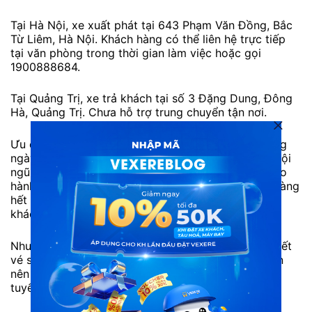
Tại Hà Nội, xe xuất phát tại 643 Phạm Văn Đồng, Bắc
Từ Liêm, Hà Nội. Khách hàng có thể liên hệ trực tiếp
tại văn phòng trong thời gian làm việc hoặc gọi
1900888684.
Tại Quảng Trị, xe trả khách tại số 3 Đặng Dung, Đông
Hà, Quảng Trị. Chưa hỗ trợ trung chuyển tận nơi.
Ưu điểm: Xe xuất phát đúng khung giờ cố định hằng
ngày. Cơ sở vật chất trên xe luôn được đảm bảo. Đội
ngũ tài xế tận tâm, mang đến hành trình an toàn cho
hành khách. Nhân viên phục vụ luôn hỗ trợ khách hàng
hết mình, chu đáo, luôn giải đáp các thắc mắc của
khách hàng tận tình.
Nhược điểm: Số lượng khách đi đông nên thường hết
vé sớm vào các ngày cuối tuần hoặc cao điểm. Bạn
nên liên hệ tổng đài 1900888684 hoặc đặt vé trực
tuyến trước để tránh hết vé.