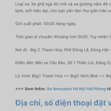
Loại xe: Xe ghế ngả 40 chỗ và xe giường nằm 46 ch
lạnh, wifi hiện đại, cho bạn yên tâm thư giãn trên x
Giờ xuất phát
: 10h30 hàng ngày.
Thời gian di chuyển:
Khoảng hơn 5h35’. Tuy nhiên th
Nơi đi:
Big C Thanh Hóa, Phố Đồng Lễ, Đông Hải 
Điểm đến:
Bến xe Cầu Rào, Số 1 Thiên Lôi, Đằng 
Lộ trình: BigC Thanh Hóa <> BigC Ninh Bình <> B
>>> Xem thêm:
Xe limousine Hà Nội Hải Phòng
tố
Địa chỉ, số điện thoại đặ