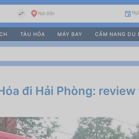
Ngà
Nơi đến
ÁCH
TÀU HỎA
MÁY BAY
CẨM NANG DU 
óa đi Hải Phòng: review 