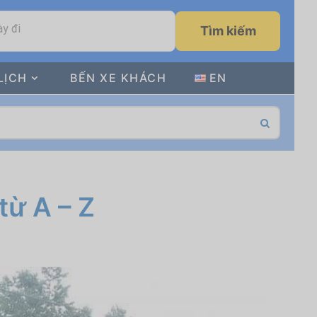
y đi
Tìm kiếm
LỊCH
BẾN XE KHÁCH
EN
từ A – Z