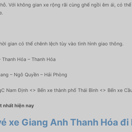
ỗ. Với không gian xe rộng rãi cùng ghế ngồi êm ái, có thể
e.
ời gian có thể chênh lệch tùy vào tình hình giao thông.
– Thanh Hóa – Thanh Hóa
Giang – Ngô Quyền – Hải Phòng
igC Nam Định <> Bến xe thành phố Thái Bình <> Bến xe Cầ
t nhất hiện nay
t vé xe Giang Anh Thanh Hóa đi