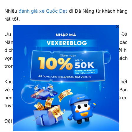
Nhiều
đánh giá xe Quốc Đạt
đi Đà Nẵng từ khách hàng
rất tốt.
Ưu điểm: Là nhà xe quen thuộc di chuyển tuyến Đà
Nẵng – Đak Lak và ngược lại. Xe được trang bị các
dịch vụ tiện ích như máy lạnh, khăn ướt, Toilet.. với hi
vọng tạo cảm giác thoải mái hơn cho hành khách
trong suôt chuyến đi.
Khuyết điểm:
Số lượng khách đi đông nên thường hết
vé sớm vào các ngày cuối tuần hoặc cao điểm. Bạn
nên liên hệ tổng đài 1900888684 hoặc đặt vé trực
tuyến trước để tránh hết vé.
Đặt vé trực tuyến ngay: