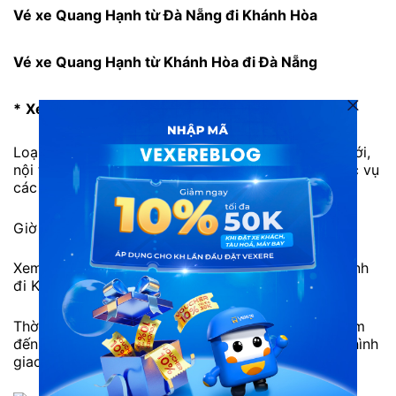
Vé xe Quang Hạnh từ Đà Nẵng đi Khánh Hòa
Vé xe Quang Hạnh từ Khánh Hòa đi Đà Nẵng
*
Xe Hà Linh
đi Khánh Hòa từ Đà Nẵng:
Loại xe: Giường nằm 40 chỗ. Xe giường nằm đời mới,
nội thất được trang bị nhiều tiện nghi hiện đại, phục vụ
các nhu cầu của hành khách.
Giờ xuất phát: 17h, 17h30 hằng ngày.
Xem dễ dàng địa chỉ, số điện thoại đặt vé xe Hà Linh
đi Khánh Hòa tại VeXeRe.com
Thời gian di chuyển: Khoảng 10 đến 11h tùy địa điểm
đến. Tuy nhiên thời gian có thể chênh lệch do tình hình
giao thông.