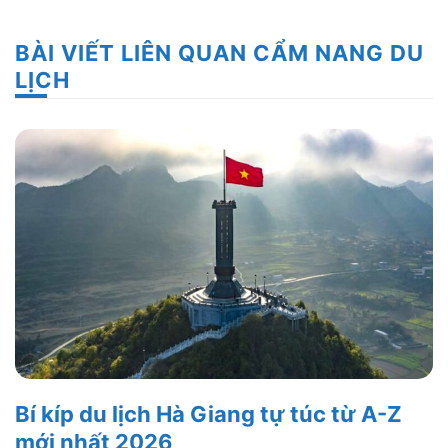
BÀI VIẾT LIÊN QUAN CẨM NANG DU
LỊCH
Bí kíp du lịch Hà Giang tự túc từ A-Z
mới nhất 2026