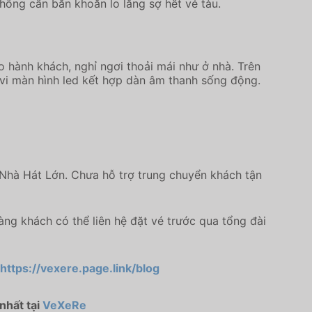
hông cần băn khoăn lo lắng sợ hết vé tàu.
o hành khách, nghỉ ngơi thoải mái như ở nhà. Trên
 vi màn hình led kết hợp dàn âm thanh sống động.
 Nhà Hát Lớn. Chưa hỗ trợ trung chuyển khách tận
ng khách có thể liên hệ đặt vé trước qua tổng đài
https://vexere.page.link/blog
nhất tại
VeXeRe