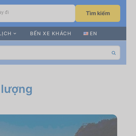
y đi
Tìm kiếm
LỊCH
BẾN XE KHÁCH
EN
 lượng