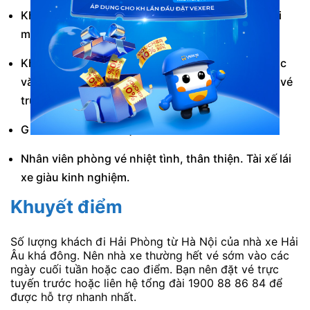
Không gian xe ghế ngồi sạch sẽ. Bạn có thể thoải
mái tận hưởng hành trình di chuyển.
Không bắt khách dọc đường. Chỉ nhận đón tại các
văn phòng hoặc bến xe với những khách đã mua vé
trước.
Giờ xuất bến linh hoạt.
Nhân viên phòng vé nhiệt tình, thân thiện. Tài xế lái
xe giàu kinh nghiệm.
Khuyết điểm
Số lượng khách đi Hải Phòng từ Hà Nội của nhà xe Hải
Âu khá đông. Nên nhà xe thường hết vé sớm vào các
ngày cuối tuần hoặc cao điểm. Bạn nên đặt vé trực
tuyến trước hoặc liên hệ tổng đài 1900 88 86 84 để
được hỗ trợ nhanh nhất.