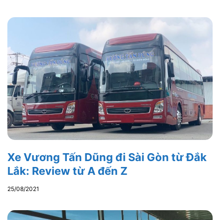
Xe Vương Tấn Dũng đi Sài Gòn từ Đắk
Lắk: Review từ A đến Z
25/08/2021