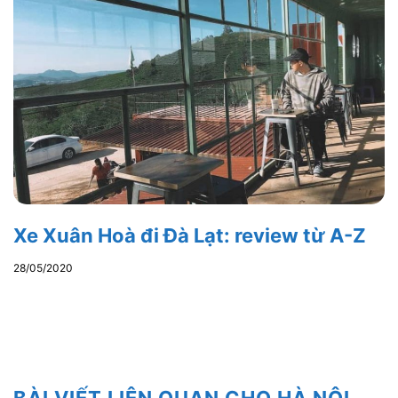
Xe Xuân Hoà đi Đà Lạt: review từ A-Z
28/05/2020
BÀI VIẾT LIÊN QUAN CHO HÀ NỘI,