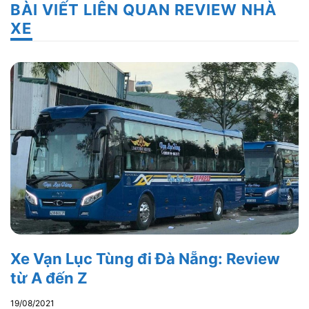
BÀI VIẾT LIÊN QUAN REVIEW NHÀ
XE
Xe Vạn Lục Tùng đi Đà Nẵng: Review
từ A đến Z
19/08/2021