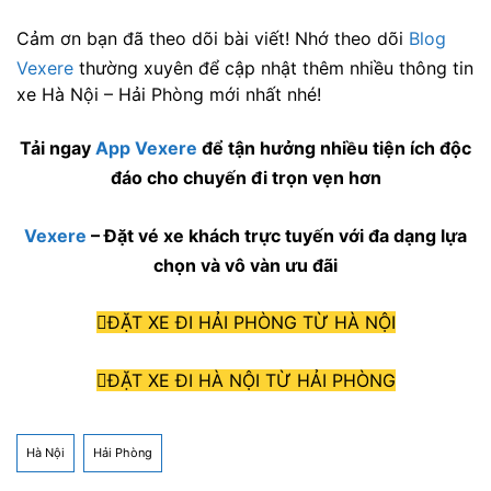
Cảm ơn bạn đã theo dõi bài viết! Nhớ theo dõi
Blog
Vexere
thường xuyên để cập nhật thêm nhiều thông tin
xe Hà Nội – Hải Phòng mới nhất nhé!
Tải ngay
App Vexere
để tận hưởng nhiều tiện ích độc
đáo cho chuyến đi trọn vẹn hơn
Vexere
– Đặt vé xe khách trực tuyến với đa dạng lựa
chọn và vô vàn ưu đãi
ĐẶT XE ĐI HẢI PHÒNG TỪ HÀ NỘI
ĐẶT XE ĐI HÀ NỘI TỪ HẢI PHÒNG
Hà Nội
Hải Phòng