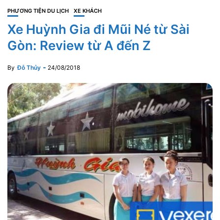
PHƯƠNG TIỆN DU LỊCH
XE KHÁCH
Xe Huỳnh Gia đi Mũi Né từ Sài
Gòn: Review từ A đến Z
By
Đỗ Thủy
24/08/2018