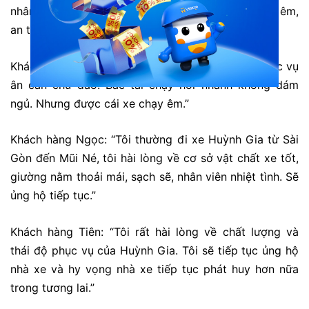
nhân viên lịch sử vui tính với khách hàng Xe chạy êm,
an toàn, giường nằm thoải mái”
Khách hàng Linh: “Xe chất lượng tốt nhân viên phục vụ
ân cần chu đáo. Bác tài chạy hơi nhanh không dám
ngủ. Nhưng được cái xe chạy êm.”
Khách hàng Ngọc: “Tôi thường đi xe Huỳnh Gia từ Sài
Gòn đến Mũi Né, tôi hài lòng về cơ sở vật chất xe tốt,
giường nằm thoải mái, sạch sẽ, nhân viên nhiệt tình. Sẽ
ủng hộ tiếp tục.”
Khách hàng Tiên: “Tôi rất hài lòng về chất lượng và
thái độ phục vụ của Huỳnh Gia. Tôi sẽ tiếp tục ủng hộ
nhà xe và hy vọng nhà xe tiếp tục phát huy hơn nữa
trong tương lai.”