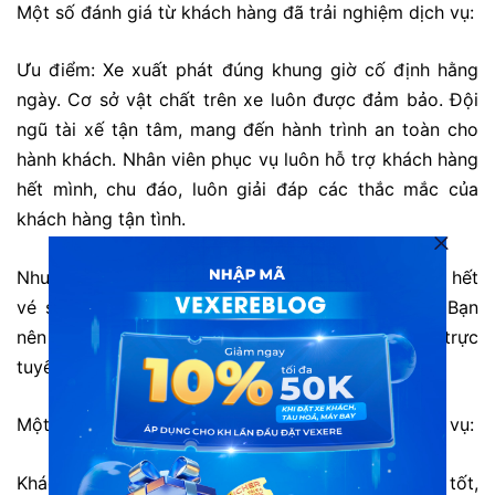
Một số đánh giá từ khách hàng đã trải nghiệm dịch vụ:
Ưu điểm: Xe xuất phát đúng khung giờ cố định hằng
ngày. Cơ sở vật chất trên xe luôn được đảm bảo. Đội
ngũ tài xế tận tâm, mang đến hành trình an toàn cho
hành khách. Nhân viên phục vụ luôn hỗ trợ khách hàng
hết mình, chu đáo, luôn giải đáp các thắc mắc của
khách hàng tận tình.
Nhược điểm: Số lượng khách đi đông nên thường hết
vé sớm vào các ngày cuối tuần hoặc cao điểm. Bạn
nên liên hệ tổng đài 1900888684 hoặc đặt vé trực
tuyến trước để tránh hết vé.
Một số đánh giá từ khách hàng đã trải nghiệm dịch vụ:
Khách hàng Nghĩa: “thái độ phục vụ của nhà xe tốt,