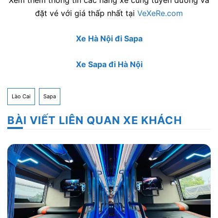
đặt vé với giá thấp nhất tại
VeXeRe.com
Xe Hà Nội đi Sapa
Xe Sapa đi Hà Nội
Lào Cai
Sapa
BÀI VIẾT LIÊN QUAN XE KHÁCH