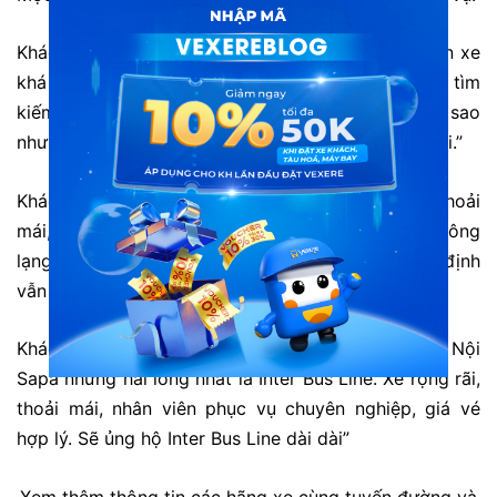
Khách hàng Doanh: “Xe mới, thiết bị và dịch vụ trên xe
khá tốt, giá cũng rẻ. Tôi chưa đi Sa Pa bao giờ tìm
kiếm trên mạng thì mua thử vé trên website xem sao
nhưng lại đi được xe chất lượng tốt ngoài mong đợi.”
Khách hàng Trung: “Đi xe này tôi cảm thấy rất thoải
mái, phụ xe nhiệt tình, tài xế lái xe cẩn thận, không
lạng lách khiến tôi không bị say. Lần tới tôi nhất định
vẫn sẽ ủng hộ nhà xe”
Khách hàng T. Anh: “Đã từng đi nhiều xe tuyến Hà Nội
Sapa nhưng hài lòng nhất là Inter Bus Line. Xe rộng rãi,
thoải mái, nhân viên phục vụ chuyên nghiệp, giá vé
hợp lý. Sẽ ủng hộ Inter Bus Line dài dài”
Xem thêm thông tin các hãng xe cùng tuyến đường và