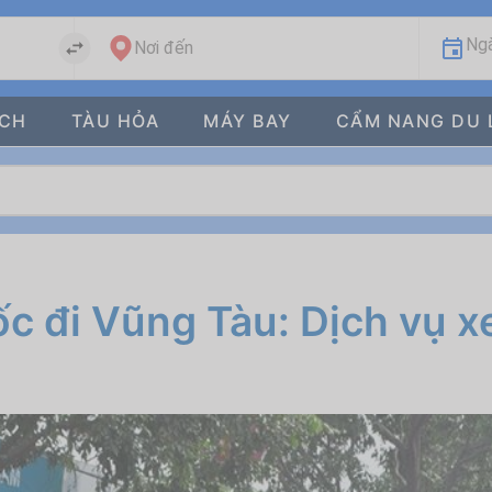
Ngà
Nơi đến
ÁCH
TÀU HỎA
MÁY BAY
CẨM NANG DU 
c đi Vũng Tàu: Dịch vụ x