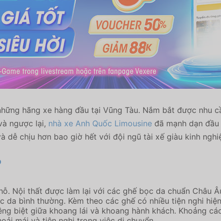
những hãng xe hàng đầu tại Vũng Tàu. Nắm bắt được nhu cầ
và ngược lại,
nhà xe Anh Quốc Limousine
đã mạnh dạn đầu t
 dễ chịu hơn bao giờ hết với đội ngũ tài xế giàu kinh nghi
?
chỗ. Nội thất được làm lại với các ghế bọc da chuẩn Châu Â
da bình thường. Kèm theo các ghế có nhiều tiện nghi hiện đ
ng biệt giữa khoang lái và khoang hành khách. Khoảng các
ải mái và tiện nghi trong việc di chuyển.