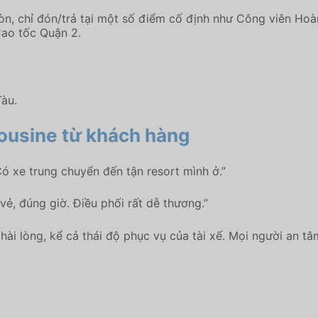
Gòn, chỉ đón/trả tại một số điểm cố định như Công viên H
Cao tốc Quận 2.
Tàu.
ousine
từ khách hàng
 Có xe trung chuyển đến tận resort mình ở.”
 vẻ, đúng giờ. Điều phối rất dễ thương.”
ài lòng, kể cả thái độ phục vụ của tài xế. Mọi người an t