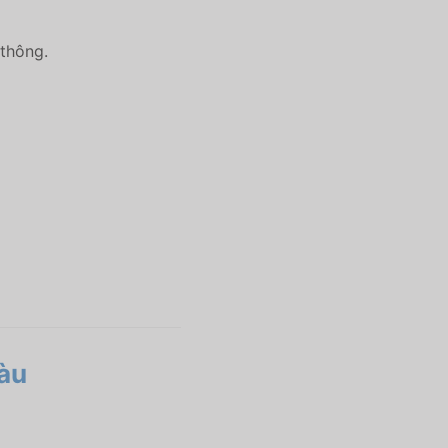
 thông.
àu