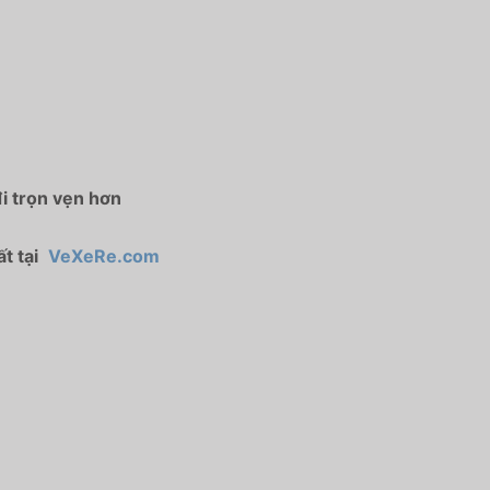
i trọn vẹn hơn
t tại
VeXeRe.com