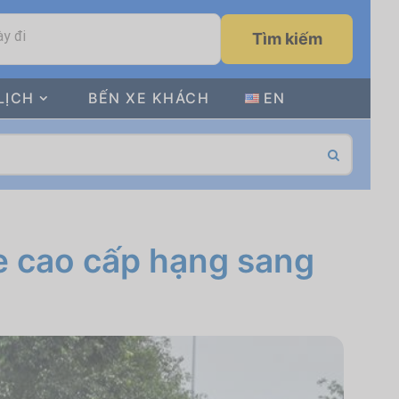
y đi
Tìm kiếm
LỊCH
BẾN XE KHÁCH
EN
e cao cấp hạng sang