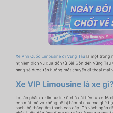
Xe Anh Quốc Limousine đi Vũng Tàu
là một trong 
nghiệm dịch vụ đưa đón từ Sài Gòn đến Vũng Tàu 
hàng sẽ được tận hưởng một chuyến đi thoải mái và
Xe VIP Limousine là xe gì
Là sản phẩm xe limousine 9 chỗ cải tiến từ xe 16 
còn mát mẻ và không hề bị hầm bí như các ghế bọc 
sách, hệ thống âm thanh cao cấp. Có vách ngăn riê
nhét. Luôn đáp ứng được nhu cầu về sang trọng, tho