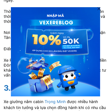
ngày.
Thời gian di chuyển: Khoảng 4h30’ đến 5h . Tuy nhiên
thời gian có thể chênh lệch do tình hình giao thông và
thời tiết.
Nơi đi: Văn phòng Sài Gòn (556 Hoàng Văn Thụ, Quận
Tân Bình, TP.Hồ Chí Minh)
Điểm đến: TP. Bảo Lộc, Tỉnh Lâm Đồng
Xe Phong Phú có hỗ trợ đón khách tận tại bến xe Miền
Đông và tại một số điểm trên đường xe đi. Hành
khách nên liên hệ về tổng đài 1900888684 để được tư
vấn và hỗ trợ một cách tốt nhất.
3. Xe Trọng Minh
Xe giường nằm cabin
Trọng Minh
được nhiều hành
khách tin tưởng và lựa chọn đồng hành khi có nhu cầu