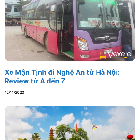
Xe Mận Tịnh đi Nghệ An từ Hà Nội:
Review từ A đến Z
12/11/2023