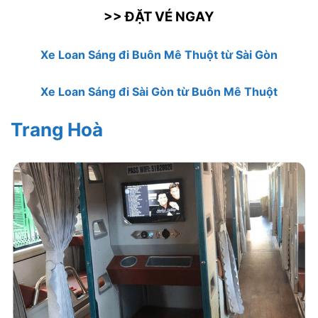
>> ĐẶT VÉ NGAY
Xe Loan Sáng đi Buôn Mê Thuột từ Sài Gòn
Xe Loan Sáng đi Sài Gòn từ Buôn Mê Thuột
Trang Hoà