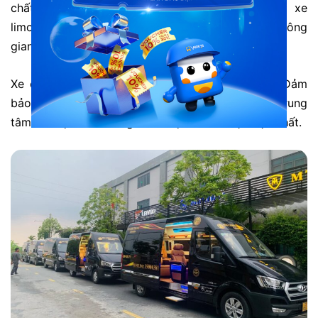
chất lượng vượt trội và sự tiện nghi. Với dòng xe
limousine 10 chỗ cao cấp. Hành khách sẽ có không
gian rộng rãi, thoải mái trong suốt hành trình.
Xe có phục vụ trung chuyển nội thành Hà Nội. Đảm
bảo tiện lợi cho việc di chuyển từ các khu vực trung
tâm Hà Nội đến Quảng Ninh một cách thuận tiện nhất.