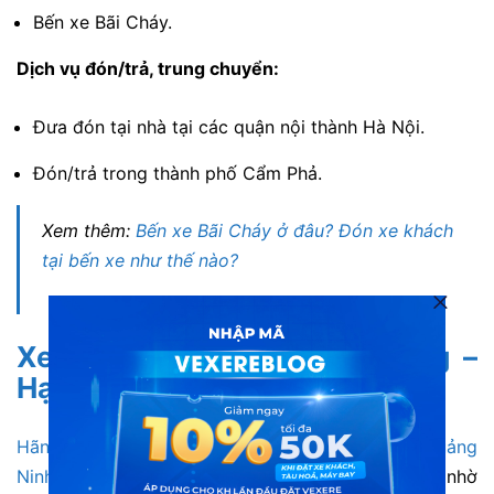
Bến xe Bãi Cháy.
Dịch vụ đón/trả, trung chuyển:
Đưa đón tại nhà tại các quận nội thành Hà Nội.
Đón/trả trong thành phố Cẩm Phả.
Xem thêm:
Bến xe Bãi Cháy ở đâu? Đón xe khách
tại bến xe như thế nào?
Xe limousine Hà Nội Hạ Long –
Hạ Long Travel Limousine
Hãng xe khách limousine Hạ Long Travel đi Quảng
Ninh từ Hà Nội
được nhiều khách hàng tin tưởng nhờ