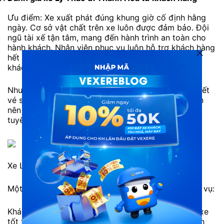
Ưu điểm: Xe xuất phát đúng khung giờ cố định hằng
ngày. Cơ sở vật chất trên xe luôn được đảm bảo. Đội
ngũ tài xế tận tâm, mang đến hành trình an toàn cho
hành khách. Nhân viên phục vụ luôn hỗ trợ khách hàng
hết mình, chu đáo, luôn giải đáp các thắc mắc của
khách hàng tận tình.
Nhược điểm: Số lượng khách đi đông nên thường hết
vé sớm vào các ngày cuối tuần hoặc cao điểm. Bạn
nên liên hệ tổng đài 1900888684 hoặc đặt vé trực
tuyến trước để tránh hết vé.
Xe Lý Thảo đi Thanh Hóa
Một số đánh giá từ khách hàng đã trải nghiệm dịch vụ:
Khách hàng A.Nhiên: “Chất lượng phục vụ của nhà xe
tốt từ chủ xe tới nhân viên. Tạo thiện cảm với khách