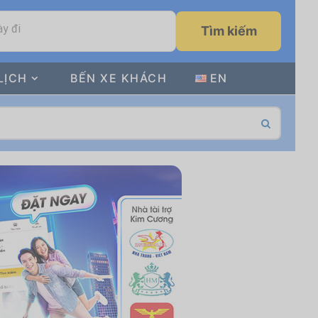
y đi
Tìm kiếm
LỊCH
BẾN XE KHÁCH
EN