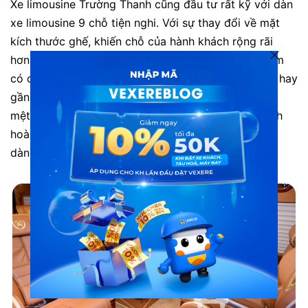
Xe limousine Trường Thanh cũng đầu tư rất kỹ với dàn
xe limousine 9 chỗ tiện nghi. Với sự thay đổi về mặt
kích thước ghế, khiến chỗ của hành khách rộng rãi
hơn, Trang bị loại ghế đệm dày khiến cho người nằm
có cảm giác êm ái, thoải mái. Các chuyến xe dù xa hay
gần, thời gian ngồi ghế lâu cũng sẽ làm hành khách
mệt mỏi. Nhưng với xe hạng thương gia, hành khách
hoàn toàn có thể thư giãn và nghỉ ngơi trên xe dễ
dàng.