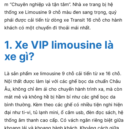
m “Chuyê​n nghiệp và​ tậ​n tâ​m”. Nhà xe trang bị hệ
thống xe Limousine 9 chỗ màu đen sang trọng, quý
phái được cải tiến từ dòng xe Transit 16 chỗ cho hành
khách có một chuyến đi thoải mái nhất.
1.
Xe VIP limousine
là
xe gì?
Là sản phẩm xe limousine 9 chỗ cải tiến từ xe 16 chỗ.
Nội thất được làm lại với các ghế bọc da chuẩn Châu
Âu, không chỉ êm ái cho chuyến hành trình xa, mà còn
mát mẻ và không hề bị hầm bí như các ghế bọc da
bình thường. Kèm theo các ghế có nhiều tiện nghi hiện
đại như ti-vi, tủ lạnh mini, ổ cắm usb, đèn đọc sách, hệ
thống âm thanh cao cấp. Có vách ngăn riêng biệt giữa
khoang lái và khoang hành khách. Khoảng cách giữa