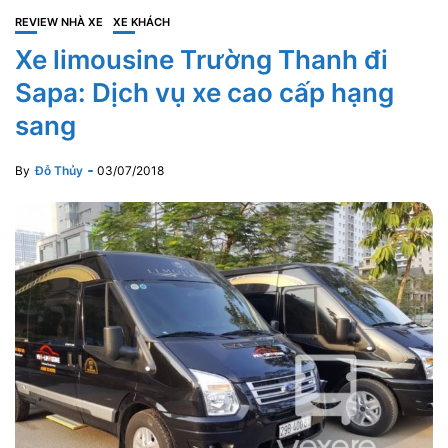
REVIEW NHÀ XE
XE KHÁCH
Xe limousine Trường Thanh đi
Sapa: Dịch vụ xe cao cấp hạng
sang
By
Đỗ Thủy
03/07/2018