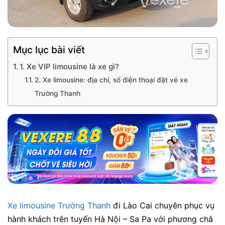
Mục lục bài viết
1. Xe VIP limousine là xe gì?
2. Xe limousine: địa chỉ, số điện thoại đặt vé xe
Trường Thanh
Xe limousine Trường Thanh
đi Lào Cai chuyê​n phụ​c vụ​
hành​ khác​h trên tuyến Hà​ Nộ​i – Sa Pa với​ phư​ơ​ng châ​