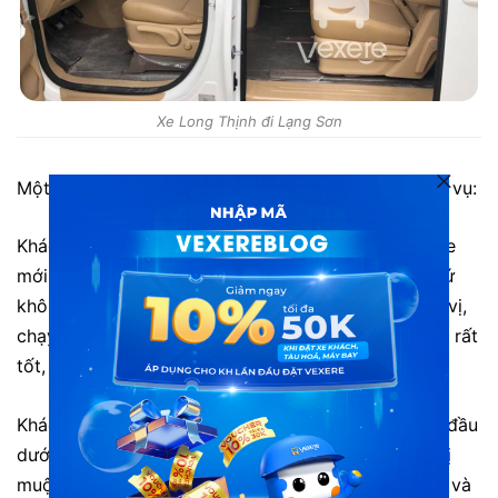
Xe Long Thịnh đi Lạng Sơn
Một số đánh giá từ khách hàng đã trải nghiệm dịch vụ:
Khách hàng Thành: “Bên này mới khai trương dàn xe
mới cứng, xe rất đẹp, êm, đón trung chuyển các thứ
không phải chuyển xe, mấy bác tài rất vui tính, thú vị,
chạy nhanh, an toàn. Nói chung Long Thịnh Car Vip rất
tốt, có đợt đi Lạng Sơn mình sẽ ủng hộ tiếp.”
Khách hàng T.N: “Lái xe nhiệt tình Xe đi oke nhưng đầu
dưới HN sắp xếp chưa chuyên nghiệp lắm nên về bị
muộn giờ, để thời gian khách chờ xe chung chuyển và