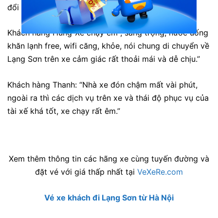
đổi khách hơi lâu”
Khách hàng Hùng“Xe chạy êm , sang trọng, nước uống
khăn lạnh free, wifi căng, khỏe, nói chung di chuyển về
Lạng Sơn trên xe cảm giác rất thoải mái và dễ chịu.”
Khách hàng Thanh: “Nhà xe đón chậm mất vài phút,
ngoài ra thì các dịch vụ trên xe và thái độ phục vụ của
tài xế khá tốt, xe chạy rất êm.”
Xem thêm thông tin các hãng xe cùng tuyến đường và
đặt vé với giá thấp nhất tại
VeXeRe.com
Vé xe khách đi Lạng Sơn từ Hà Nội