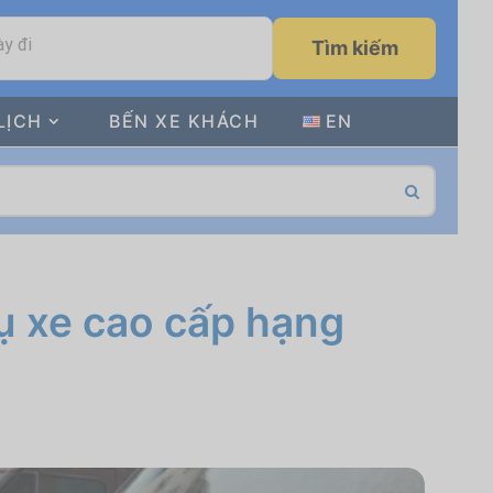
y đi
Tìm kiếm
LỊCH
BẾN XE KHÁCH
EN
ụ xe cao cấp hạng