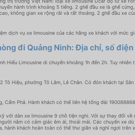
ng thị trường Việt Nam: loại xe limousine Dcar độ từ xe For
uyến hành trình khoảng 5 tiếng. 2 ghế đầu xe là ghế cứng,
n cao, không gian xe rộng rãi và rất thoáng. 2 ghế đầu xe c
iệm dịch vụ xe limousine của các hãng xe khách với mức gi
hòng đi Quảng Ninh:
Địa chỉ, số điện
nh Hiếu Limousine di chuyển khoảng 1h đến 2h. Tuy nhiên th
12 Tô Hiệu, phường Tô Lâm, Lê Chân. Có đón khách tại Sân 
ng, Cẩm Phả. Hành khách có thể liên hệ tổng đài 19008886
kỹ với dàn xe limousine 9 chỗ tiện nghi. Với sự thay đổi v
 người nằm có cảm giác êm ái, thoải mái. Các chuyến xe dù 
, hành khách hoàn toàn có thể thư giãn và nghỉ ngơi trên 