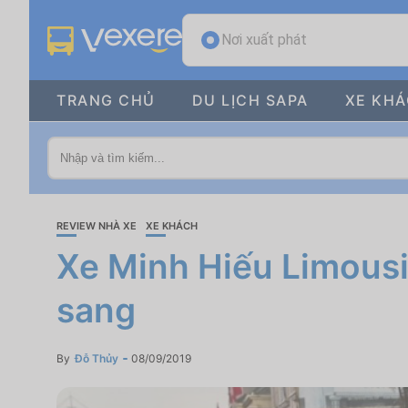
Nơi xuất phát
TRANG CHỦ
DU LỊCH SAPA
XE KH
REVIEW NHÀ XE
XE KHÁCH
Xe Minh Hiếu Limousi
sang
By
Đỗ Thủy
08/09/2019