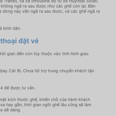
d Transit, và xe limousine độ từ xe Huyndai Solati.
 không ngã ra sau được như các ghế còn lại. Bên
ủa dòng này vẫn ngã ra sau được, và các ghế ngã ra
á bình dân.
 thoại đặt vé
ời gian đến còn tùy thuộc vào tình hình giao
bay Cát Bi. Chưa hỗ trợ trung chuyển khách tận
84 để được tư vấn.
ề mặt kích thước ghế, khiến chỗ của hành khách
xa hay gần, thời gian ngồi ghế lâu cũng sẽ làm
xe dễ dàng.