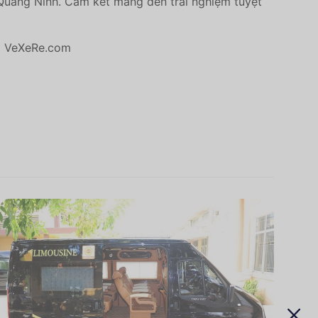
 Quảng Ninh. Cam kết mang đến trải nghiệm tuyệt
ại VeXeRe.com