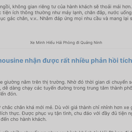
gồi, không gian riêng tư của hành khách sẽ thoải mái hơn
 tiện ích thông thường như máy lạnh, chăn đắp, nước uống.
 bục gác chân, v.v.. Nhằm đáp ứng mọi nhu cầu và mang lại 
Xe Minh Hiếu Hải Phòng đi Quảng Ninh
mousine
nhận được rất nhiều phản hồi tíc
xe giường nằm trên thị trường. Nhờ đó thời gian di chuyển 
n, dễ dàng chạy các tuyến đường trong trung tâm thành ph
đến đón.
 chắc chắn khá mới mẻ. Dù với giá thành chỉ nhỉnh hơn xe
ch thực. Được phục vụ tận tình, chu đáo với đầy đủ tiện ng
 đến cho hành khách.