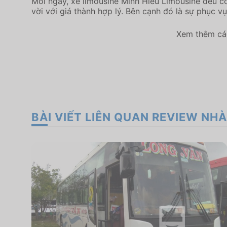
Mỗi ngày, xe limousine Minh Hiếu Limousine đều c
vời với giá thành hợp lý. Bên cạnh đó là sự phục vụ
Xem thêm các
BÀI VIẾT LIÊN QUAN REVIEW NHÀ