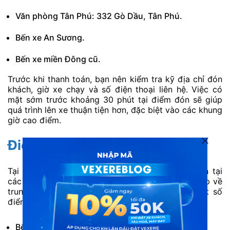
Văn phòng Tân Phú: 332 Gò Dầu, Tân Phú.
Bến xe An Sương.
Bến xe miền Đông cũ.
Trước khi thanh toán, bạn nên kiểm tra kỹ địa chỉ đón
khách, giờ xe chạy và số điện thoại liên hệ. Việc có
mặt sớm trước khoảng 30 phút tại điểm đón sẽ giúp
quá trình lên xe thuận tiện hơn, đặc biệt vào các khung
giờ cao điểm.
Điểm trả tại Huế
Tại Huế, Minh Phương (MP Bus) hỗ trợ trả khách tại
các điểm thuận tiện cho hành khách di chuyển tiếp về
trung tâm thành phố hoặc khu vực lân cận. Một số
điểm trả gồm:
Bến xe phía Nam Huế.