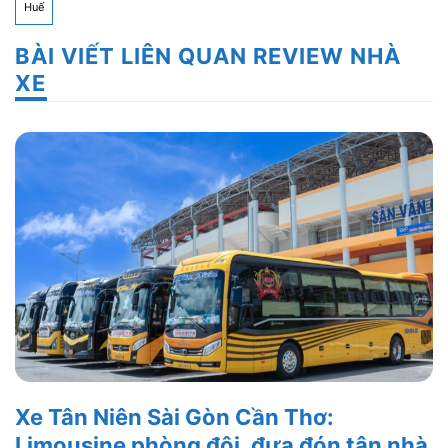
Huế
BÀI VIẾT LIÊN QUAN REVIEW NHÀ
XE
Xe Tân Niên Sài Gòn Cần Thơ:
Limousine phòng đôi, đưa đón tận nhà