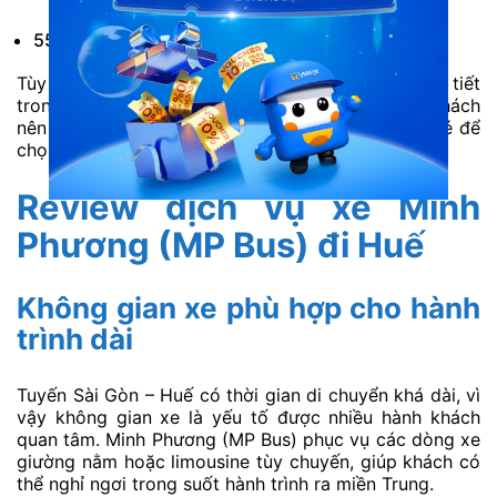
55 Võ Văn Kiệt, Phường An Tây, Huế.
Tùy từng chuyến, điểm trả có thể được hiển thị chi tiết
trong quá trình đặt vé trên Vexere. Vì vậy, hành khách
nên kiểm tra lại thông tin trước khi hoàn tất đặt vé để
chọn điểm xuống phù hợp nhất.
Review dịch vụ xe Minh
Phương (MP Bus) đi Huế
Không gian xe phù hợp cho hành
trình dài
Tuyến Sài Gòn – Huế có thời gian di chuyển khá dài, vì
vậy không gian xe là yếu tố được nhiều hành khách
quan tâm. Minh Phương (MP Bus) phục vụ các dòng xe
giường nằm hoặc limousine tùy chuyến, giúp khách có
thể nghỉ ngơi trong suốt hành trình ra miền Trung.