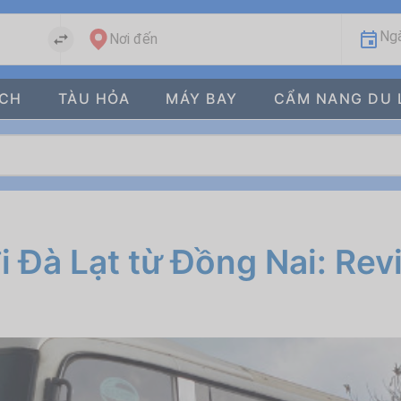
Ngà
Nơi đến
ÁCH
TÀU HỎA
MÁY BAY
CẨM NANG DU 
i Đà Lạt từ Đồng Nai: Rev