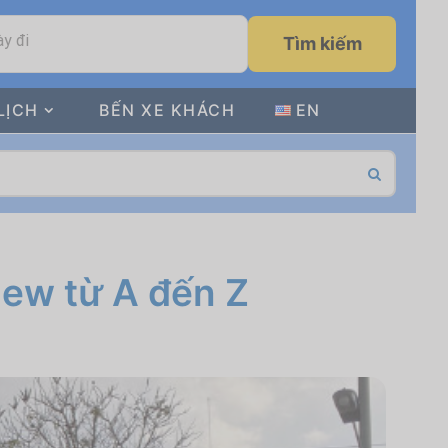
y đi
Tìm kiếm
LỊCH
BẾN XE KHÁCH
EN
iew từ A đến Z