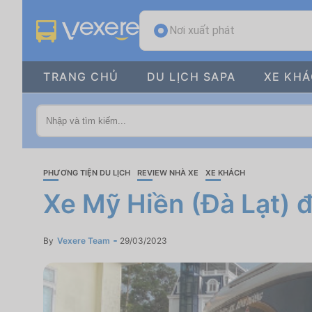
Nơi xuất phát
TRANG CHỦ
DU LỊCH SAPA
XE KH
PHƯƠNG TIỆN DU LỊCH
REVIEW NHÀ XE
XE KHÁCH
Xe Mỹ Hiền (Đà Lạt) đ
By
Vexere Team
29/03/2023