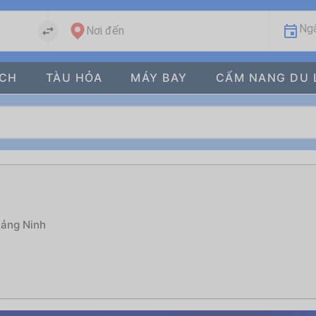
Ngà
Nơi đến
ÁCH
TÀU HỎA
MÁY BAY
CẨM NANG DU 
uảng Ninh