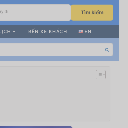
y đi
Tìm kiếm
LỊCH
BẾN XE KHÁCH
EN