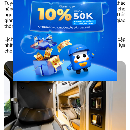
Tuyến xe Phương Trang đi Bến Tre được khai thác
hằng ngày với nhiều khung giờ khác nhau, phù hợp cho
người đi công tác, về quê hoặc du lịch ngắn ngày. Thời
gian di chuyển có thể thay đổi tùy tình hình giao
thông.
Lịch xe, giờ xuất bến và tình trạng chỗ trống được cập
nhật mới nhất khi đặt vé, giúp hành khách dễ dàng lựa
chọn chuyến phù hợp.