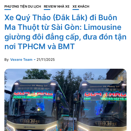
PHƯƠNG TIỆN DU LỊCH
REVIEW NHÀ XE
XE KHÁCH
Xe Quý Thảo (Đắk Lắk) đi Buôn
Ma Thuột từ Sài Gòn: Limousine
giường đôi đẳng cấp, đưa đón tận
nơi TPHCM và BMT
By
Vexere Team
21/11/2025