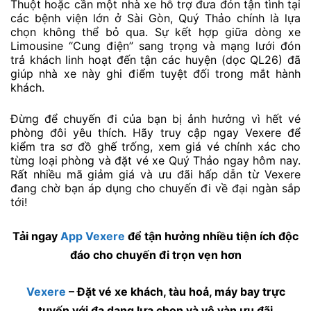
Thuột hoặc cần một nhà xe hỗ trợ đưa đón tận tình tại
các bệnh viện lớn ở Sài Gòn, Quý Thảo chính là lựa
chọn không thể bỏ qua. Sự kết hợp giữa dòng xe
Limousine “Cung điện” sang trọng và mạng lưới đón
trả khách linh hoạt đến tận các huyện (dọc QL26) đã
giúp nhà xe này ghi điểm tuyệt đối trong mắt hành
khách.
Đừng để chuyến đi của bạn bị ảnh hưởng vì hết vé
phòng đôi yêu thích. Hãy truy cập ngay Vexere để
kiểm tra sơ đồ ghế trống, xem giá vé chính xác cho
từng loại phòng và đặt vé xe Quý Thảo ngay hôm nay.
Rất nhiều mã giảm giá và ưu đãi hấp dẫn từ Vexere
đang chờ bạn áp dụng cho chuyến đi về đại ngàn sắp
tới!
Tải ngay
App Vexere
để tận hưởng nhiều tiện ích độc
đáo cho chuyến đi trọn vẹn hơn
Vexere
– Đặt vé xe khách, tàu hoả, máy bay trực
tuyến với đa dạng lựa chọn và vô vàn ưu đãi