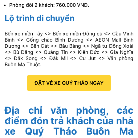
Phòng đôi 2 khách: 760.000 VNĐ.
Lộ trình di chuyển
Bến xe miền Tây <> Bến xe miền Đông cũ <> Cầu Vĩnh
Bình <> Cổng chào Bình Dương <> AEON Mall Bình
Dương <> Bến Cát <> Bàu Bàng <> Ngã tư Đồng Xoài
<> Bù Đăng <> Quảng Tín <> Kiến Đức <> Gia Nghĩa
<> Đắk Song <> Đắk Mil <> Cư Jut <> Văn phòng
Buôn Ma Thuột.
ĐẶT VÉ XE QUÝ THẢO NGAY
Địa chỉ văn phòng, các
điểm đón trả khách của nhà
xe Quý Thảo Buôn Ma