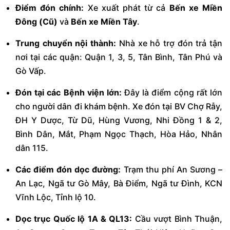
Điểm đón chính:
Xe xuất phát từ cả
Bến xe Miền
Đông (Cũ)
và
Bến xe Miền Tây
.
Trung chuyển nội thành:
Nhà xe hỗ trợ đón trả tận
nơi tại các quận: Quận 1, 3, 5, Tân Bình, Tân Phú và
Gò Vấp.
Đón tại các Bệnh viện lớn:
Đây là điểm cộng rất lớn
cho người dân đi khám bệnh. Xe đón tại BV Chợ Rẫy,
ĐH Y Dược, Từ Dũ, Hùng Vương, Nhi Đồng 1 & 2,
Bình Dân, Mắt, Phạm Ngọc Thạch, Hòa Hảo, Nhân
dân 115.
Các điểm đón dọc đường:
Trạm thu phí An Sương –
An Lạc, Ngã tư Gò Mây, Bà Điểm, Ngã tư Đình, KCN
Vĩnh Lộc, Tỉnh lộ 10.
Dọc trục Quốc lộ 1A & QL13:
Cầu vượt Bình Thuận,