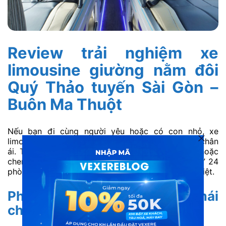
Review trải nghiệm xe
limousine giường nằm đôi
Quý Thảo tuyến Sài Gòn –
Buôn Ma Thuột
Nếu bạn đi cùng người yêu hoặc có con nhỏ, xe
limousine giường nằm đôi Quý Thảo chắc chắn là chân
ái. Thay vì phải nằm tách biệt ở hai giường đơn hoặc
chen chúc chật chội, dòng xe “Cung điện di động” 24
phòng này mang đến trải nghiệm hoàn toàn khác biệt.
Phòng đôi siêu rộng, thoải mái
cho 2 người lớn