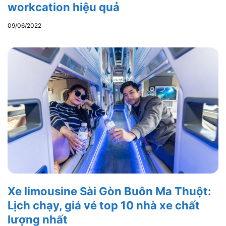
workcation hiệu quả
09/06/2022
Xe limousine Sài Gòn Buôn Ma Thuột:
Lịch chạy, giá vé top 10 nhà xe chất
lượng nhất