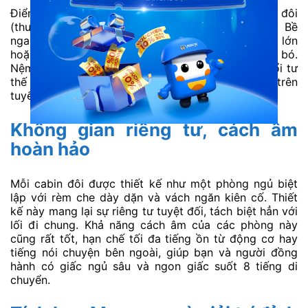
Điểm đặc biệt nhất của xe Quý Thảo là các cabin đôi
(thường nằm ở cuối xe) có kích thước rất lớn. Bề
ngang giường rộng rãi, đủ sức chứa cho 2 người lớn
hoặc mẹ và bé nằm thoải mái mà không hề gò bó.
Nệm da êm ái, phẳng phiu giúp bạn có thể thay đổi tư
thế nằm dễ dàng. Đây là lựa chọn cực kỳ hiếm hoi trên
tuyến xe Sài Gòn đi Buôn Ma Thuột hiện nay.
Không gian riêng tư, cách âm
hoàn hảo
Mỗi cabin đôi được thiết kế như một phòng ngủ biệt
lập với rèm che dày dặn và vách ngăn kiên cố. Thiết
kế này mang lại sự riêng tư tuyệt đối, tách biệt hẳn với
lối đi chung. Khả năng cách âm của các phòng này
cũng rất tốt, hạn chế tối đa tiếng ồn từ động cơ hay
tiếng nói chuyện bên ngoài, giúp bạn và người đồng
hành có giấc ngủ sâu và ngon giấc suốt 8 tiếng di
chuyển.