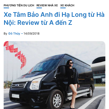
PHƯƠNG TIỆN DU LỊCH
REVIEW NHÀ XE
XE KHÁCH
Xe Tâm Bảo Anh đi Hạ Long từ Hà
Nội: Review từ A đến Z
By
Đỗ Thủy
14/09/2018