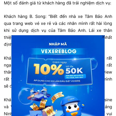
Một số đánh giá từ khách hàng đã trải nghiệm dịch vụ:
Khách hàng B. Song: “Biết đến nhà xe Tâm Bảo Anh
qua trang web vé xe rẻ và các nhân mình rất hài lòng
khi sử dụng dịch vụ của Tâm Bảo Anh. Lái xe thân
thiện và đúng giờ. lần sau mình có nhu cầu đi lại nhất
định sẽ tiếp tục ủng hộ tâm bảo Anh”
Khách hàng Bùi: “Lâu rồi mình mới đi Quảng Ninh, rất
ngạc nhiên vì xe Limousine đón gần nhà, chú tài rất
thân thiện, chất lượng ok. Văn phòng Hạ Long có view
rất tuyệt, nhân viên nhiệt tình, hào sảng. Lần sau mình
sẽ đi tiếp”
Khách hàng B. Mạnh: “Cảm ơn Tâm Bảo Anh Limousine
và Vexere đã giúp mình có chuyến công tác Quảng
Ninh vui vẻ và ý nghĩa. Nhà xe rất đúng giờ , tài xế vui