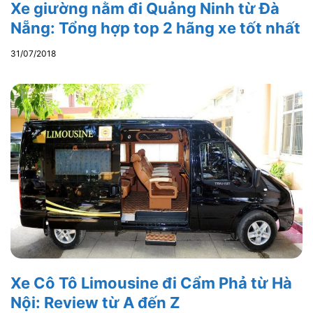
Xe giường nằm đi Quảng Ninh từ Đà
Nẵng: Tổng hợp top 2 hãng xe tốt nhất
31/07/2018
Xe Cô Tô Limousine đi Cẩm Phả từ Hà
Nội: Review từ A đến Z