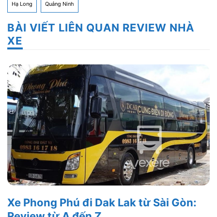
Hạ Long
Quảng Ninh
BÀI VIẾT LIÊN QUAN REVIEW NHÀ
XE
Xe Phong Phú đi Dak Lak từ Sài Gòn:
Review từ A đến Z