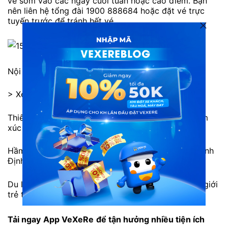
vé sớm vào các ngày cuối tuần hoặc cao điểm. Bạn
nên liên hệ tổng đài 1900 888684 hoặc đặt vé trực
tuyến trước để tránh hết vé.
Nội thất xe Tân Dương Hồng
> Xem thêm:
Thiên đường biển Quy Nhơn, nơi làm thăng hoa cảm
xúc xê dịch
Hầm Cù Mông: Công trình rút ngắn khoảng cách Bình
Định – Phú Yên
Du lịch hậu Covid-19: Gợi ý top 10 điểm đến được giới
trẻ thích mê
Tải ngay
App VeXeRe
để tận hưởng nhiều tiện ích