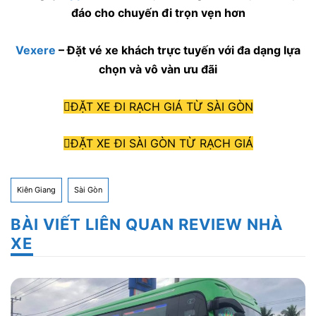
đáo cho chuyến đi trọn vẹn hơn
Vexere
– Đặt vé xe khách trực tuyến với đa dạng lựa
chọn và vô vàn ưu đãi
ĐẶT XE ĐI RẠCH GIÁ TỪ SÀI GÒN
ĐẶT XE ĐI SÀI GÒN TỪ RẠCH GIÁ
Kiên Giang
Sài Gòn
BÀI VIẾT LIÊN QUAN REVIEW NHÀ
XE