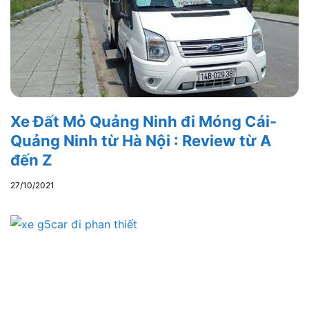
Xe Đất Mỏ Quảng Ninh đi Móng Cái-
Quảng Ninh từ Hà Nội : Review từ A
đến Z
27/10/2021