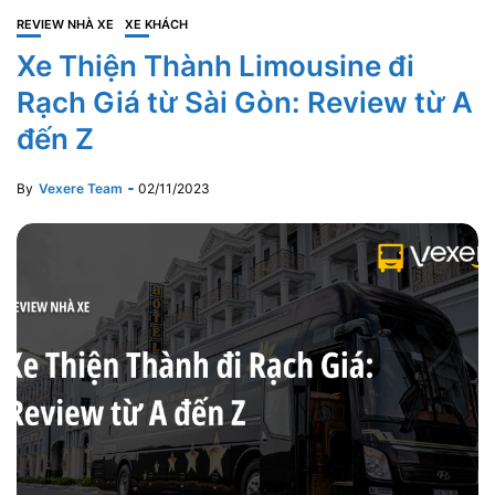
REVIEW NHÀ XE
XE KHÁCH
Xe Thiện Thành Limousine đi
Rạch Giá từ Sài Gòn: Review từ A
đến Z
By
Vexere Team
02/11/2023