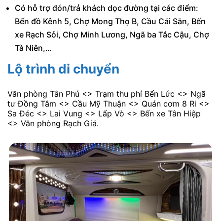
Có hỗ trợ đón/trả khách dọc đường tại các điểm:
Bến đồ Kênh 5, Chợ Mong Thọ B, Cầu Cái Sắn, Bến
xe Rạch Sỏi, Chợ Minh Lương, Ngã ba Tắc Cậu, Chợ
Tà Niên,…
Lộ trình di chuyển
Văn phòng Tân Phú <> Trạm thu phí Bến Lức <> Ngã
tư Đồng Tâm <> Cầu Mỹ Thuận <> Quán cơm 8 Ri <>
Sa Đéc <> Lai Vung <> Lấp Vò <> Bến xe Tân Hiệp
<> Văn phòng Rạch Giá.