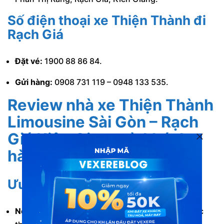
Số điện thoại xe Thiện Thành đi
Rạch Giá
Đặt vé:
1900 88 86 84.
Gửi hàng:
0908 731 119 – 0948 133 535.
Review nhà xe Thiện Thành
Limousine Sài Gòn – Rạch
Giá Kiên Giang
từ khách
hàng
Ưu điểm
Nội thất xe hiện đại, sang trọng:
Nội thất xe được