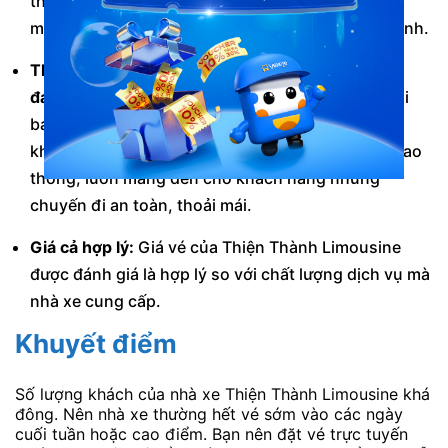
thiết kế hiện đại,
sang trọng. T
ạo cảm giác thoải
mái,
thư giãn cho khách hàng trong suốt hành trình.
Thái độ phục vụ của nhân viên nhiệt tình, chu
đáo:
Nhân viên của Thiện Thành được đào tạo bài
bản,
chuyên nghiệp,
luôn nhiệt tình,
chu đáo với
khách hàng.
Tài xế lái xe an toàn,
tuân thủ luật giao
thông,
luôn mang đến cho khách hàng những
chuyến đi an toàn,
thoải mái.
Giá cả hợp lý:
Giá vé của Thiện Thành Limousine
được đánh giá là hợp lý so với chất lượng dịch vụ mà
nhà xe cung cấp.
Khuyết điểm
Số lượng khách của nhà xe Thiện Thành Limousine khá
đông. Nên nhà xe thường hết vé sớm vào các ngày
cuối tuần hoặc cao điểm. Bạn nên đặt vé trực tuyến