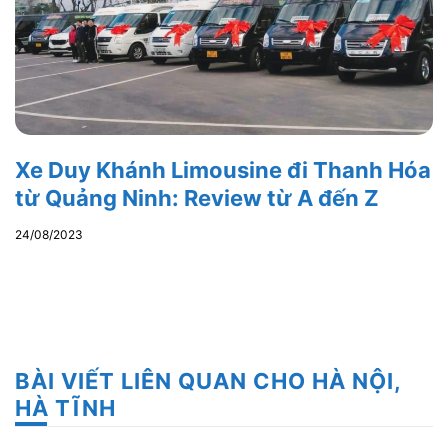
Xe Duy Khánh Limousine đi Thanh Hóa
từ Quảng Ninh: Review từ A đến Z
24/08/2023
BÀI VIẾT LIÊN QUAN CHO HÀ NỘI,
HÀ TĨNH