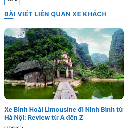
Sơn La
BÀI VIẾT LIÊN QUAN XE KHÁCH
Xe Bình Hoài Limousine đi Ninh Bình từ
Hà Nội: Review từ A đến Z
06/05/2021