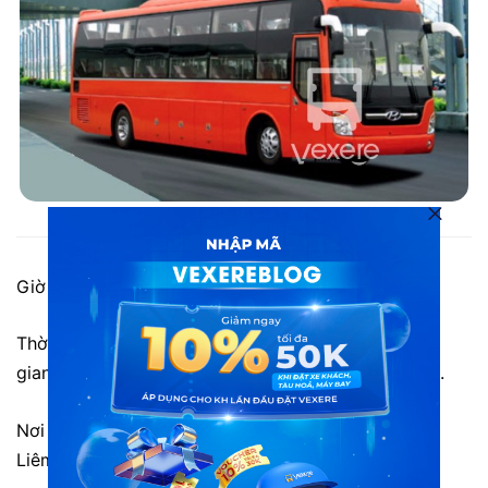
Xe từ Hà Nội đi Sơn La: Xe Ngọc Thuận
Giờ xuất phát: 14h45 và 21h hàng ngày.
Thời gian di chuyển khoảng 6h – 7h. Tuy nhiên thời
gian có thể chênh lệch tùy vào tình hình giao thông.
Nơi đi: Bến xe Mỹ Đình, số 20 Phạm Hùng, Nam Từ
Liêm, Hà Nội. Xe chưa hỗ trợ trung chuyển