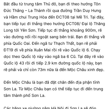
Bắt đầu từ trung tâm Thủ đô, bạn đi theo hướng Tôn
Đức Thắng – La Thành rồi qua đường Trần Duy Hưng
và Hầm chui Trung Hòa đến ĐCT08 tại Mễ Trì. Tại đây,
bạn tiếp tục đi thẳng theo hướng ĐCT08/ Đại lộ Thăng
Long tới Yên Sơn. Tiếp tục đi thẳng khoảng 900m, rẽ
vào đường nối rồi ngoặt sang bên trái. Bạn đi thẳng về
phía Quốc Oai. Đến ngã tư Thạch Thất, bạn rẽ phải
ĐT19 đi về phía Xuân Mai rồi rẽ vào Quốc lộ 6. Chạy
dọc theo Quốc lộ này vào ngã ba 6 Cũ. Tại đây rẽ vào
Quốc lộ 43 rồi đi tiếp 2.9 km đường quốc lộ này, bạn
rẽ phải và chỉ còn 73m nữa là đến Mộc Châu xinh đẹp.
Đến Mộc Châu là bạn đã đặt chân đến địa phận tỉnh
Sơn La. Từ Mộc Châu bạn có thể tiếp tục đi đến trung
tâm thành phố Sơn La.
Các hãng xe giường nằm Hà Nội đi Sơn La sẽ đón