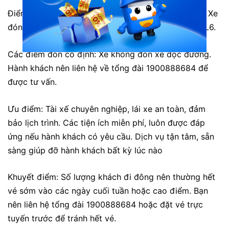
Điểm đến:
Khách sạn Hương Sen và Bến xe Sơn La. Xe
đón trả hành khách tại một số điểm cố định trên QL6.
Các điểm đón cố định: Xe không đón xe dọc đường.
Hành khách nên liên hệ về tổng đài 1900888684 để
được tư vấn.
Ưu điểm: Tài xế chuyên nghiệp, lái xe an toàn, đảm
bảo lịch trình. Các tiện ích miễn phí, luôn được đáp
ứng nếu hành khách có yêu cầu. Dịch vụ tận tâm, sẵn
sàng giúp đỡ hành khách bất kỳ lúc nào
Khuyết điểm: Số lượng khách đi đông nên thường hết
vé sớm vào các ngày cuối tuần hoặc cao điểm. Bạn
nên liên hệ tổng đài 1900888684 hoặc đặt vé trực
tuyến trước để tránh hết vé.