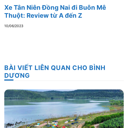
Xe Tân Niên Đồng Nai đi Buôn Mê
Thuột: Review từ A đến Z
10/06/2023
BÀI VIẾT LIÊN QUAN CHO BÌNH
DƯƠNG