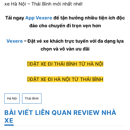
xe Hà Nội – Thái Bình mới nhất nhé!
Tải ngay
App Vexere
để tận hưởng nhiều tiện ích độc
đáo cho chuyến đi trọn vẹn hơn
Vexere
– Đặt vé xe khách trực tuyến với đa dạng lựa
chọn và vô vàn ưu đãi
ĐẶT XE ĐI THÁI BÌNH TỪ HÀ NỘI
ĐẶT XE ĐI HÀ NỘI TỪ THÁI BÌNH
Hà Nội
Thái Bình
BÀI VIẾT LIÊN QUAN REVIEW NHÀ
XE