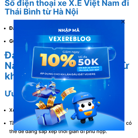
Số điện thoại xe X.E Việt Nam đi
Thái Bình từ Hà Nội
Đặt vé:
1900 88 86 84.
Gửi hàng:
1900 1731.
Đánh giá nhà xe X.E Việt
Nam Thái Bình về Hà Nội từ
khách hàng
Ưu điểm
Xe mới, trang thiết bị nội thất hiện đại.
Tần suất chuyến liên tục trong ngày. Hành khách có
thể dễ dàng sắp xếp thời gian đi phù hợp.