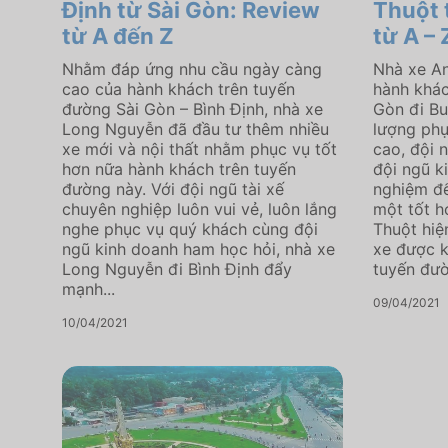
Định từ Sài Gòn: Review
Thuột 
từ A đến Z
từ A – 
Nhằm đáp ứng nhu cầu ngày càng
Nhà xe An
cao của hành khách trên tuyến
hành khác
đường Sài Gòn – Bình Định, nhà xe
Gòn đi Bu
Long Nguyễn đã đầu tư thêm nhiều
lượng ph
xe mới và nội thất nhằm phục vụ tốt
cao, đội 
hơn nữa hành khách trên tuyến
đội ngũ k
đường này. Với đội ngũ tài xế
nghiệm đ
chuyên nghiệp luôn vui vẻ, luôn lắng
một tốt h
nghe phục vụ quý khách cùng đội
Thuột hiệ
ngũ kinh doanh ham học hỏi, nhà xe
xe được k
Long Nguyễn đi Bình Định đẩy
tuyến đườ
mạnh...
09/04/2021
10/04/2021