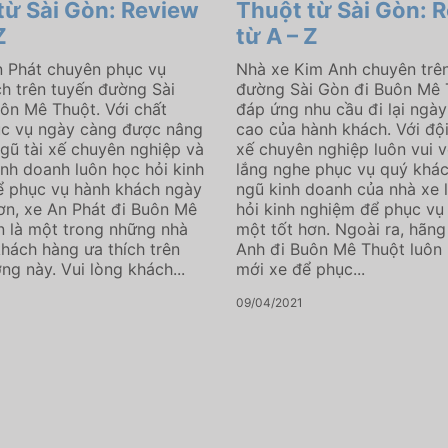
từ Sài Gòn: Review
Thuột từ Sài Gòn: 
Z
từ A – Z
 Phát chuyên phục vụ
Nhà xe Kim Anh chuyên trê
h trên tuyến đường Sài
đường Sài Gòn đi Buôn Mê 
ôn Mê Thuột. Với chất
đáp ứng nhu cầu đi lại ngà
ục vụ ngày càng được nâng
cao của hành khách. Với đội
ngũ tài xế chuyên nghiệp và
xế chuyên nghiệp luôn vui v
inh doanh luôn học hỏi kinh
lắng nghe phục vụ quý khác
ể phục vụ hành khách ngày
ngũ kinh doanh của nhà xe 
ơn, xe An Phát đi Buôn Mê
hỏi kinh nghiệm để phục vụ
n là một trong những nhà
một tốt hơn. Ngoài ra, hãng
hách hàng ưa thích trên
Anh đi Buôn Mê Thuột luôn 
ng này. Vui lòng khách...
mới xe để phục...
09/04/2021