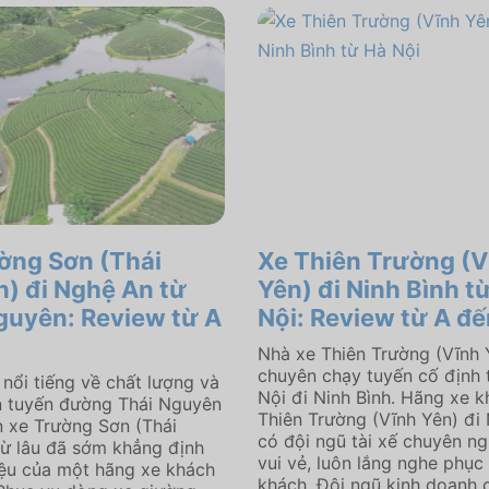
ờng Sơn (Thái
Xe Thiên Trường (V
) đi Nghệ An từ
Yên) đi Ninh Bình t
guyên: Review từ A
Nội: Review từ A đế
Nhà xe Thiên Trường (Vĩnh 
chuyên chạy tuyến cố định 
 nổi tiếng về chất lượng và
Nội đi Ninh Bình. Hãng xe 
ên tuyến đường Thái Nguyên
Thiên Trường (Vĩnh Yên) đi 
 xe Trường Sơn (Thái
có đội ngũ tài xế chuyên ng
ừ lâu đã sớm khẳng định
vui vẻ, luôn lắng nghe phục
ệu của một hãng xe khách
khách. Đội ngũ kinh doanh 