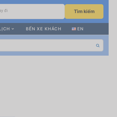
y đi
Tìm kiếm
LỊCH
BẾN XE KHÁCH
EN