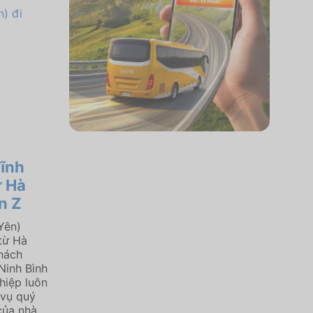
ĩnh
ừ Hà
n Z
Yên)
từ Hà
khách
Ninh Bình
hiệp luôn
 vụ quý
của nhà