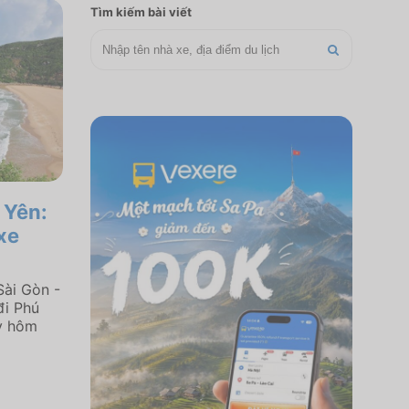
Tìm kiếm bài viết
 Yên:
xe
Sài Gòn -
đi Phú
ay hôm