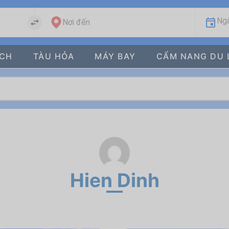
Ngà
Nơi đến
ÁCH
TÀU HỎA
MÁY BAY
CẨM NANG DU 
Hien Dinh