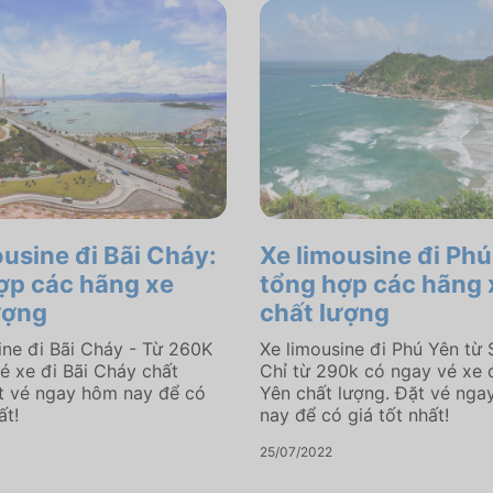
ousine đi Bãi Cháy:
Xe limousine đi Phú
ợp các hãng xe
tổng hợp các hãng 
ượng
chất lượng
ine đi Bãi Cháy - Từ 260K
Xe limousine đi Phú Yên từ 
é xe đi Bãi Cháy chất
Chỉ từ 290k có ngay vé xe 
t vé ngay hôm nay để có
Yên chất lượng. Đặt vé ng
ất!
nay để có giá tốt nhất!
25/07/2022