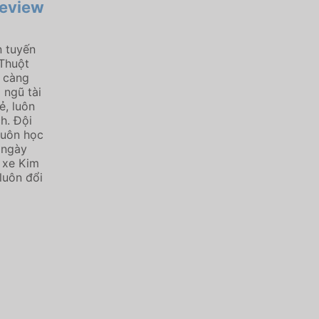
Review
n tuyến
Thuột
y càng
 ngũ tài
ẻ, luôn
h. Đội
luôn học
 ngày
 xe Kim
luôn đổi