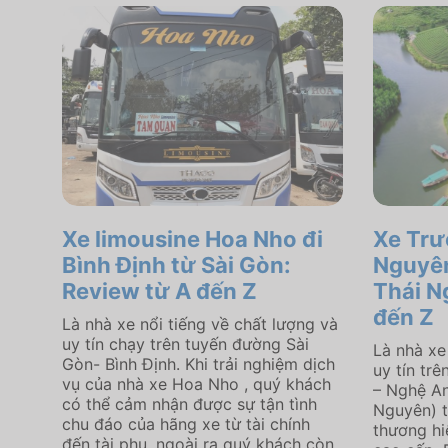
Xe limousine Hoa Nho đi
Xe Trư
Bình Định từ Sài Gòn:
Nguyên
Review từ A đến Z
Thái N
đến Z
Là nhà xe nổi tiếng về chất lượng và
uy tín chạy trên tuyến đường Sài
Là nhà xe
Gòn- Bình Định. Khi trải nghiệm dịch
uy tín tr
vụ của nhà xe Hoa Nho , quý khách
– Nghệ An
có thể cảm nhận được sự tận tình
Nguyên) t
chu đáo của hãng xe từ tài chính
thương hi
đến tài phụ, ngoài ra quý khách còn