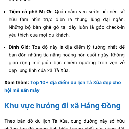
Tiệm cà phê Mị Ơi:
Quán nằm ven sườn núi nên sở
hữu tầm nhìn trực diện ra thung lũng đại ngàn.
Những bộ bàn ghế gỗ tại đây luôn là góc check-in
yêu thích của mọi du khách.
Đỉnh Gió:
Tọa độ này là địa điểm lý tưởng nhất để
bạn đón những tia nắng hoàng hôn cuối ngày. Không
gian rộng mở giúp bạn chiêm ngưỡng trọn vẹn vẻ
đẹp lung linh của xã Tà Xùa.
Xem thêm:
Top 10+ địa điểm du lịch Tà Xùa đẹp cho
hội mê săn mây
Khu vực hướng đi xã Háng Đồng
Theo bản đồ du lịch Tà Xùa, cung đường này sở hữu
những tọa độ mang tính biểu tượng nhất của vùng đất