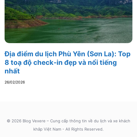
Địa điểm du lịch Phù Yên (Sơn La): Top
8 toạ độ check-in đẹp và nổi tiếng
nhất
26/02/2026
© 2026 Blog Vexere – Cung cấp thông tin về du lịch và xe khách
khắp Việt Nam - All Rights Reserved.