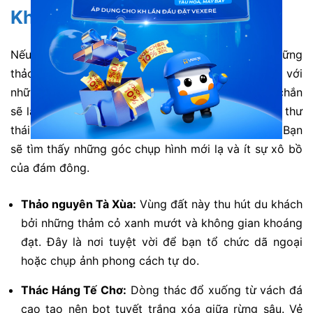
Khu vực hướng đi xã Xím Vàng
Nếu bạn yêu thích vẻ đẹp hoang sơ, hãy tìm đến những
thảo nguyên xanh mướt tại đây. Cảnh sắc bình yên với
những thảm hoa rừng và ruộng bậc thang chắc chắn
sẽ làm bạn say đắm. Nơi này mang đến cảm giác thư
thái với không gian khoáng đạt và rực rỡ sắc màu. Bạn
sẽ tìm thấy những góc chụp hình mới lạ và ít sự xô bồ
của đám đông.
Thảo nguyên Tà Xùa:
Vùng đất này thu hút du khách
bởi những thảm cỏ xanh mướt và không gian khoáng
đạt. Đây là nơi tuyệt vời để bạn tổ chức dã ngoại
hoặc chụp ảnh phong cách tự do.
Thác Háng Tế Chơ:
Dòng thác đổ xuống từ vách đá
cao tạo nên bọt tuyết trắng xóa giữa rừng sâu. Vẻ