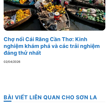
Chợ nổi Cái Răng Cần Thơ: Kinh
nghiệm khám phá và các trải nghiệm
đáng thử nhất
02/04/2026
BÀI VIẾT LIÊN QUAN CHO SƠN LA