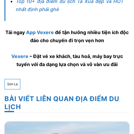
Top 10+ địa điểm du lịch Tà Xùa đẹp và HOT
nhất định phải ghé
Tải ngay
App Vexere
để tận hưởng nhiều tiện ích độc
đáo cho chuyến đi trọn vẹn hơn
Vexere
– Đặt vé xe khách, tàu hoả, máy bay trực
tuyến với đa dạng lựa chọn và vô vàn ưu đãi
Sơn La
BÀI VIẾT LIÊN QUAN ĐỊA ĐIỂM DU
LỊCH