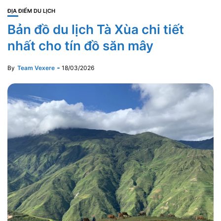
ĐỊA ĐIỂM DU LỊCH
Bản đồ du lịch Tà Xùa chi tiết
nhất cho tín đồ săn mây
By
Team Vexere
18/03/2026