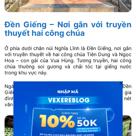
Đền Giếng – Nơi gắn với truyền
thuyết hai công chúa
Ở phía dưới chân núi Nghĩa Lĩnh là Đền Giếng, nơi gắn
với truyền thuyết về hai công chúa Tiên Dung và Ngọc
Hoa – con gái của Vua Hùng. Tương truyền, hai công
chúa thường soi gương và chải tóc tại giếng nước
trong khu vực này.
Ngày nay, nhiều du khách khi đến đây thường ghé Đền
Giếng để cầu may mắn, sức khỏe và bình an cho gia
đình. Không gian nơi đây yên tĩnh và mang đậm nét
văn hóa tâm linh của người Việt.