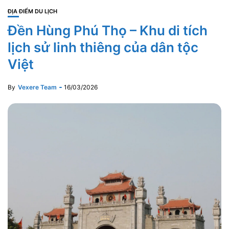
ĐỊA ĐIỂM DU LỊCH
Đền Hùng Phú Thọ – Khu di tích
lịch sử linh thiêng của dân tộc
Việt
By
Vexere Team
16/03/2026