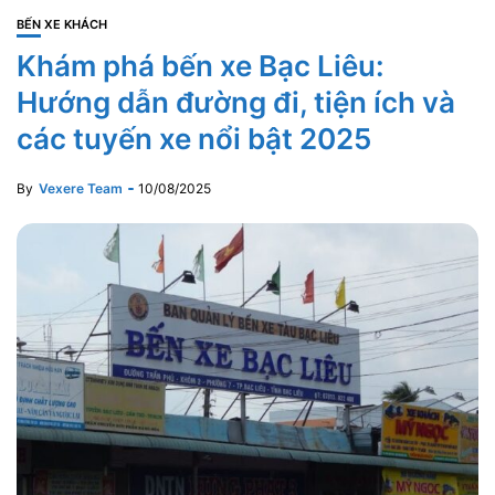
BẾN XE KHÁCH
Khám phá bến xe Bạc Liêu:
Hướng dẫn đường đi, tiện ích và
các tuyến xe nổi bật 2025
By
Vexere Team
10/08/2025