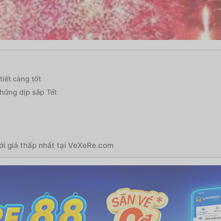
iết càng tốt
những dịp sắp Tết
ới giá thấp nhất tại VeXeRe.com