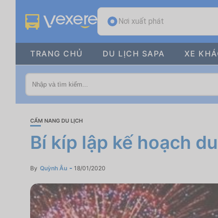
Nơi xuất phát
TRANG CHỦ
DU LỊCH SAPA
XE KH
CẨM NANG DU LỊCH
Bí kíp lập kế hoạch d
By
Quỳnh Âu
18/01/2020