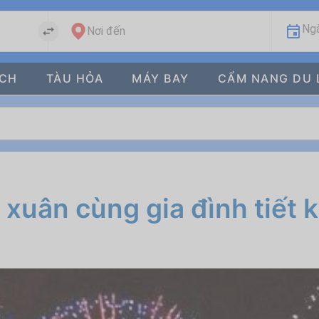
Ngà
Nơi đến
ÁCH
TÀU HỎA
MÁY BAY
CẨM NANG DU 
u xuân cùng gia đình tiết 