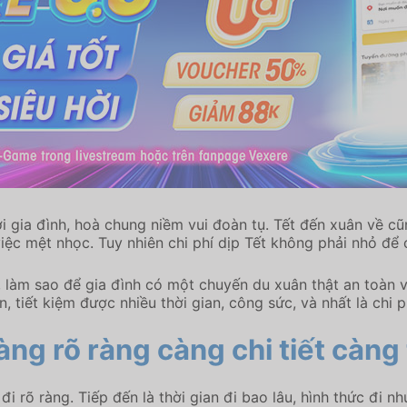
i gia đình, hoà chung niềm vui đoàn tụ. Tết đến xuân về c
c mệt nhọc. Tuy nhiên chi phí dịp Tết không phải nhỏ để c
, làm sao để gia đình có một chuyến du xuân thật an toàn 
 tiết kiệm được nhiều thời gian, công sức, và nhất là chi p
àng rõ ràng càng chi tiết càng 
 rõ ràng. Tiếp đến là thời gian đi bao lâu, hình thức đi nh