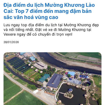
Địa điểm du lịch Mường Khương Lào
Cai: Top 7 điểm đến mang đậm bản
sắc văn hoá vùng cao
Lưu ngay top địa điểm du lịch tại Mường Khương đẹp
và nổi tiếng nhất. Đặt vé xe đi Mường Khương tại
Vexere ngay để có chuyến đi trọn vẹn!
28/01/2026