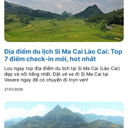
Địa điểm du lịch Si Ma Cai Lào Cai: Top
7 điểm check-in mới, hot nhất
Lưu ngay top địa điểm du lịch tại Si Ma Cai (Lào Cai)
đẹp và nổi tiếng nhất. Đặt vé xe đi Si Ma Cai tại
Vexere ngay để có chuyến đi trọn vẹn!
27/01/2026