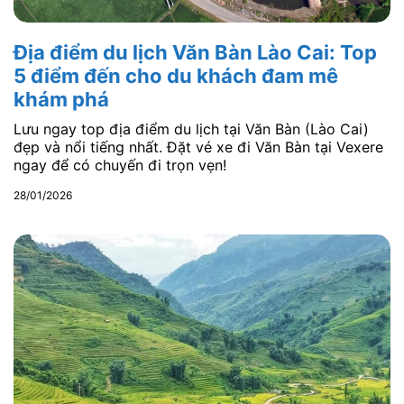
Địa điểm du lịch Văn Bàn Lào Cai: Top
5 điểm đến cho du khách đam mê
khám phá
Lưu ngay top địa điểm du lịch tại Văn Bàn (Lào Cai)
đẹp và nổi tiếng nhất. Đặt vé xe đi Văn Bàn tại Vexere
ngay để có chuyến đi trọn vẹn!
28/01/2026