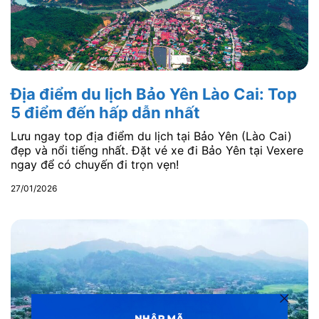
Địa điểm du lịch Bảo Yên Lào Cai: Top
5 điểm đến hấp dẫn nhất
Lưu ngay top địa điểm du lịch tại Bảo Yên (Lào Cai)
đẹp và nổi tiếng nhất. Đặt vé xe đi Bảo Yên tại Vexere
ngay để có chuyến đi trọn vẹn!
27/01/2026