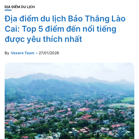
ĐỊA ĐIỂM DU LỊCH
Địa điểm du lịch Bảo Thắng Lào
Cai: Top 5 điểm đến nổi tiếng
được yêu thích nhất
By
Vexere Team
27/01/2026