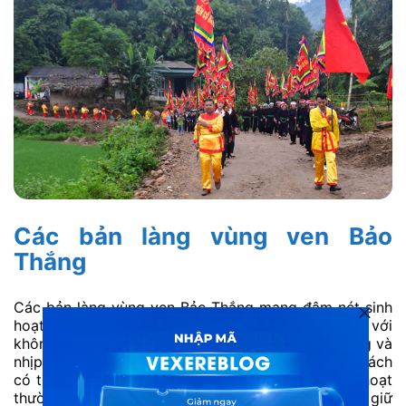
Các bản làng vùng ven Bảo
Thắng
Các bản làng vùng ven Bảo Thắng mang đậm nét sinh
hoạt đời thường của đồng bào dân tộc thiểu số, với
không gian làng quê yên bình, nhà sàn truyền thống và
nhịp sống chậm rãi. Dạo quanh các bản làng, du khách
có thể bắt gặp hình ảnh người dân lao động, sinh hoạt
thường ngày, cùng những nét văn hóa được gìn giữ