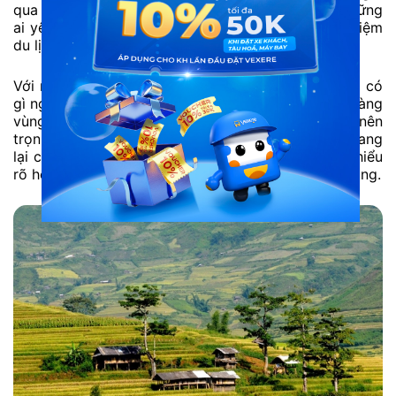
qua nhiều thế hệ. Đây là lựa chọn phù hợp cho những
ai yêu thích khám phá đời sống bản địa và trải nghiệm
du lịch gần gũi.
Với những du khách băn khoăn Bảo Thắng Lào Cai có
gì ngoài các điểm tham quan quen thuộc, các bản làng
vùng ven chính là mảnh ghép giúp chuyến đi trở nên
trọn vẹn hơn. Trải nghiệm không gian bản làng mang
lại cảm giác bình dị, chân thực và giúp du khách hiểu
rõ hơn về văn hóa, con người của vùng đất Bảo Thắng.