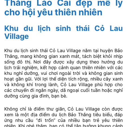
Thắng Lào Cai đẹp mê ly
cho hội yêu thiên nhiên
Khu du lịch sinh thái Cỏ Lau
Village
Khu du lịch sinh thái Cỏ Lau Village nằm tại huyện Bảo
Thắng, mang không gian xanh mát, tách biệt khỏi nhịp
sống đô thị. Nơi đây được xây dựng theo hướng du
lịch trải nghiệm, kết hợp cảnh quan thiên nhiên với các
khu nghỉ dưỡng, vui chơi ngoài trời và không gian sinh
hoạt gần gũi. Với lợi thế diện tích rộng, nhiều cây xanh
và không khí trong lành, Cỏ Lau Village phù hợp cho
các chuyến đi ngắn ngày, dã ngoại cuối tuần hoặc nghỉ
dưỡng cùng gia đình, bạn bè.
Không chỉ là điểm thư giãn, Cỏ Lau Village còn được
xem là một địa điểm du lịch Bảo Thắng tiêu biểu, đáp
ứng nhu cầu “đi trốn” của nhiều bạn trẻ yêu thiên
nhiên. Khi ghé thăm, bạn có thể tận hưởng khung cảnh