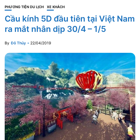
PHƯƠNG TIỆN DU LỊCH
XE KHÁCH
Cầu kính 5D đầu tiên tại Việt Nam
ra mắt nhân dịp 30/4 – 1/5
By
Đỗ Thủy
22/04/2019