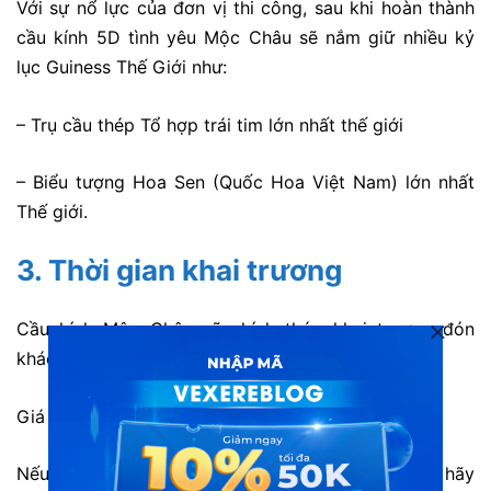
Với sự nổ lực của đơn vị thi công, sau khi hoàn thành
cầu kính 5D tình yêu Mộc Châu sẽ nắm giữ nhiều kỷ
lục Guiness Thế Giới như:
– Trụ cầu thép Tổ hợp trái tim lớn nhất thế giới
– Biểu tượng Hoa Sen (Quốc Hoa Việt Nam) lớn nhất
Thế giới.
3. Thời gian khai trương
Cầu kính Mộc Châu sẽ chính thức khai trương đón
khách Vào 14h Ngày 25/4/2019
Giá vé : 100.000VNĐ/ khách
Nếu dịp lễ 30/4 này bạn vẫn chưa biết đi đâu thì hãy