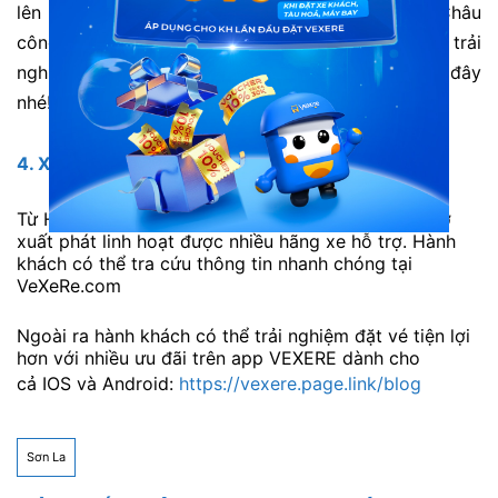
lên lịch tham quan ngay cầu kính tình yêu Mộc Châu
công nghệ 5D này. Hãy là những người đầu tiên trải
nghiệm và ghi lại khoảnh khắc thật thú vị khi đến đây
nhé!
4.
Xe đi Mộc Châu từ Hà Nội
Từ Hà Nội di chuyển đi Mộc Châu khá dễ dàng. Giờ
xuất phát linh hoạt được nhiều hãng xe hỗ trợ. Hành
khách có thể tra cứu thông tin nhanh chóng tại
VeXeRe.com
Ngoài ra hành khách có thể trải nghiệm đặt vé tiện lợi
hơn với nhiều ưu đãi trên app VEXERE dành cho
cả IOS và Android:
https://vexere.page.link/blog
Sơn La