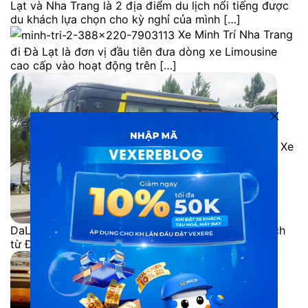
Lạt và Nha Trang là 2 địa điểm du lịch nổi tiếng được
du khách lựa chọn cho kỳ nghỉ của mình […]
Xe Minh Trí Nha Trang
đi Đà Lạt là đơn vị đầu tiên đưa dòng xe Limousine
cao cấp vào hoạt động trên […]
Xe
DaLat Open cung cấp xe ghế ngồi vận chuyển khách
từ Đà Lạt đi Nha Trang. Với ti vi, khăn lạnh và […]