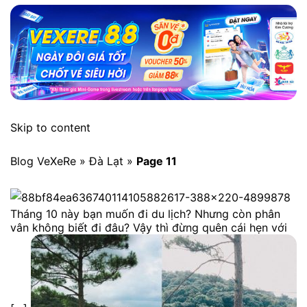
Skip to content
Blog VeXeRe » Đà Lạt »
Page 11
Tháng 10 này bạn muốn đi du lịch? Nhưng còn phân
vân không biết đi đâu? Vậy thì đừng quên cái hẹn với