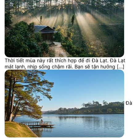
Thời tiết mùa này rất thích hợp để đi Đà Lạt. Đà Lạt
mát lạnh, nhịp sống chậm rãi. Bạn sẽ tận hưởng […]
Đà