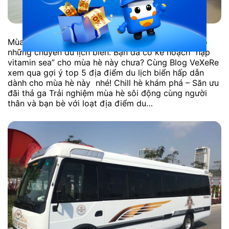
Mùa hè oi bức cũng chính là thời điểm lý tưởng cho
những chuyến du lịch biển. Bạn đã có kế hoạch “nạp
vitamin sea” cho mùa hè này chưa? Cùng Blog VeXeRe
xem qua gợi ý top 5 địa điểm du lịch biển hấp dẫn
dành cho mùa hè này nhé! Chill hè khám phá – Săn ưu
đãi thả ga Trải nghiệm mùa hè sôi động cùng người
thân và bạn bè với loạt địa điểm du…