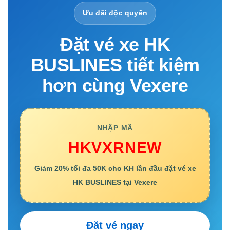
Ưu đãi độc quyền
Đặt vé xe HK
BUSLINES tiết kiệm
hơn cùng Vexere
NHẬP MÃ
HKVXRNEW
Giảm 20% tối đa 50K cho KH lần đầu đặt vé xe
HK BUSLINES tại Vexere
Đặt vé ngay