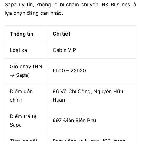
Sapa
uy tín, không lo bị chậm chuyến, HK Buslines là
lựa chọn đáng cân nhắc.
Thông tin
Chi tiết
Loại xe
Cabin VIP
Giờ chạy (HN
6h00 – 23h30
→ Sapa)
Điểm đón
96 Võ Chí Công, Nguyễn Hữu
chính
Huân
Điểm trả tại
697 Điện Biên Phủ
Sapa
Tiện ích nổi
Rèm riêng, wifi, sạc USB, nước