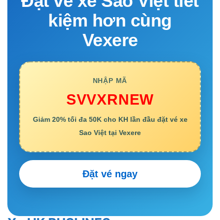
Đặt vé xe Sao Việt tiết
kiệm hơn cùng
Vexere
NHẬP MÃ
SVVXRNEW
Giảm 20% tối đa 50K cho KH lần đầu đặt vé xe
Sao Việt tại Vexere
Đặt vé ngay