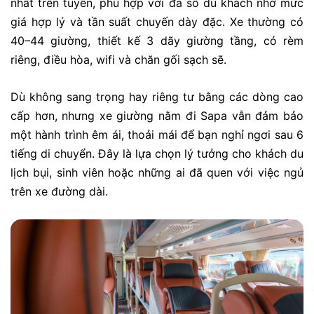
nhất trên tuyến, phù hợp với đa số du khách nhờ mức
giá hợp lý và tần suất chuyến dày đặc. Xe thường có
40–44 giường, thiết kế 3 dãy giường tầng, có rèm
riêng, điều hòa, wifi và chăn gối sạch sẽ.
Dù không sang trọng hay riêng tư bằng các dòng cao
cấp hơn, nhưng
xe giường nằm đi Sapa
vẫn đảm bảo
một hành trình êm ái, thoải mái để bạn nghỉ ngơi sau 6
tiếng di chuyển. Đây là lựa chọn lý tưởng cho khách du
lịch bụi, sinh viên hoặc những ai đã quen với việc ngủ
trên xe đường dài.