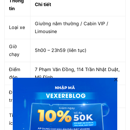
Thông
Chi tiết
tin
Giường nằm thường / Cabin VIP /
Loại xe
Limousine
Giờ
5h00 – 23h59 (liên tục)
chạy
Điểm
7 Phạm Văn Đồng, 114 Trần Nhật Duật,
đón
Mỹ Đình
Điểm
3 Nguyễn Đăng Khuê
trả
Tiện
Wifi, sạc, nước, toilet, đón tận phố cổ
ích