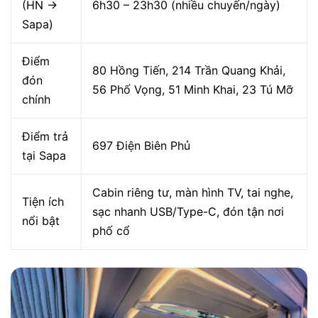
(HN →
6h30 – 23h30 (nhiều chuyến/ngày)
Sapa)
Điểm
80 Hồng Tiến, 214 Trần Quang Khải,
đón
56 Phố Vọng, 51 Minh Khai, 23 Tú Mỡ
chính
Điểm trả
697 Điện Biên Phủ
tại Sapa
Cabin riêng tư, màn hình TV, tai nghe,
Tiện ích
sạc nhanh USB/Type-C, đón tận nơi
nổi bật
phố cổ