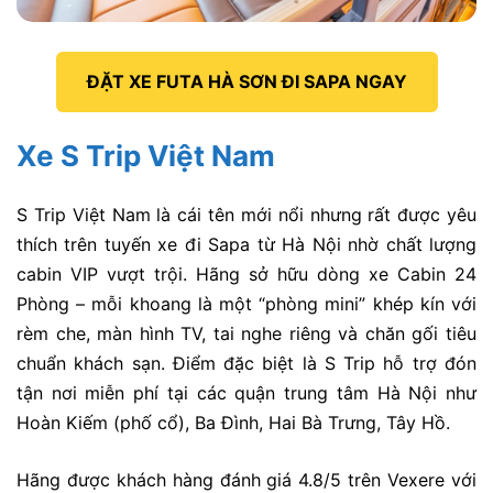
ĐẶT XE FUTA HÀ SƠN ĐI SAPA NGAY
Xe S Trip Việt Nam
S Trip Việt Nam
là cái tên mới nổi nhưng rất được yêu
thích trên tuyến
xe đi Sapa từ Hà Nội
nhờ chất lượng
cabin VIP vượt trội. Hãng sở hữu dòng xe
Cabin 24
Phòng
– mỗi khoang là một “phòng mini” khép kín với
rèm che, màn hình TV, tai nghe riêng và chăn gối tiêu
chuẩn khách sạn
. Điểm đặc biệt là S Trip hỗ trợ đón
tận nơi miễn phí tại các quận trung tâm Hà Nội như
Hoàn Kiếm (phố cổ), Ba Đình, Hai Bà Trưng, Tây Hồ.
Hãng được khách hàng đánh giá 4.8/5 trên Vexere với