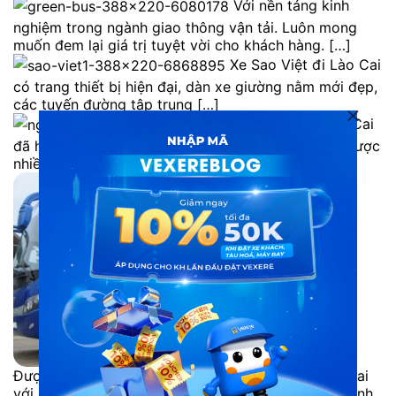
Với nền tảng kinh
nghiệm trong ngành giao thông vận tải. Luôn mong
muốn đem lại giá trị tuyệt vời cho khách hàng. […]
Xe Sao Việt đi Lào Cai
có trang thiết bị hiện đại, dàn xe giường nằm mới đẹp,
các tuyến đường tập trung […]
Xe Ngân Hà đi Lào Cai
đã hoạt động trong thời gian khá lâu. Và đã nhận được
nhiều sự tin tưởng từ […]
Được thành lập năm 1999, xe Hưng Thành đi Lào Cai
với đội ngũ cán bộ công nhân viên lành nghề, có trình