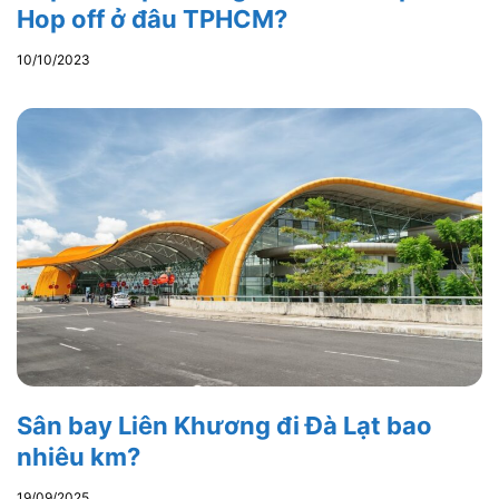
Hop off ở đâu TPHCM?
10/10/2023
Sân bay Liên Khương đi Đà Lạt bao
nhiêu km?
19/09/2025