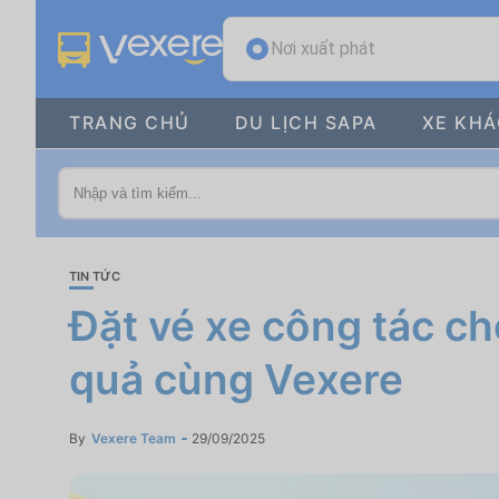
Nơi xuất phát
TRANG CHỦ
DU LỊCH SAPA
XE KH
TIN TỨC
Đặt vé xe công tác ch
quả cùng Vexere
By
Vexere Team
29/09/2025