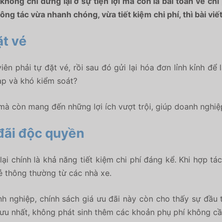
không chỉ dừng lại ở sự tiện lợi mà còn là bài toán về ch
g tác vừa nhanh chóng, vừa tiết kiệm chi phí, thì bài viế
ặt vé
n phải tự đặt vé, rồi sau đó gửi lại hóa đơn lỉnh kỉnh để l
ạp và khó kiểm soát?
 mà còn mang đến những lợi ích vượt trội, giúp doanh nghi
 đãi độc quyền
ại chính là khả năng tiết kiệm chi phí đáng kể. Khi hợp 
lẻ thông thường từ các nhà xe.
 nghiệp, chính sách giá ưu đãi này còn cho thấy sự đầu t
ưu nhất, không phát sinh thêm các khoản phụ phí không cần