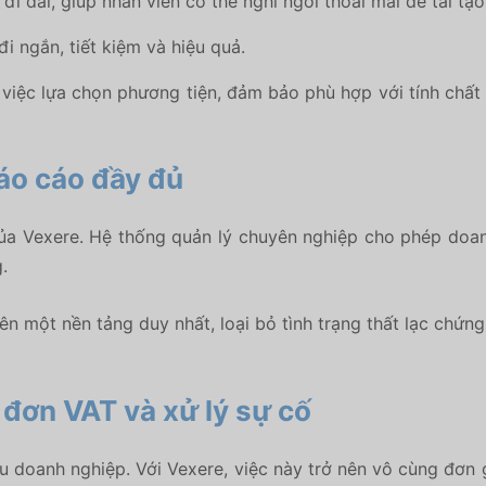
i dài, giúp nhân viên có thể nghỉ ngơi thoải mái để tái tạ
 ngắn, tiết kiệm và hiệu quả.
việc lựa chọn phương tiện, đảm bảo phù hợp với tính chất 
báo cáo đầy đủ
 của Vexere. Hệ thống quản lý chuyên nghiệp cho phép do
.
 trên một nền tảng duy nhất, loại bỏ tình trạng thất lạc chứn
 đơn VAT và xử lý sự cố
ều doanh nghiệp. Với Vexere, việc này trở nên vô cùng đơn