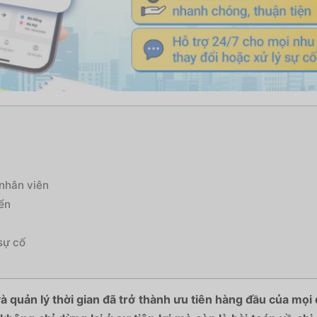
 nhân viên
ển
sự cố
 và quản lý thời gian đã trở thành ưu tiên hàng đầu của mọ