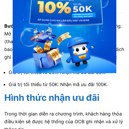
Tiến hành đăng ký mở tài khoản OCB OMNI
Bước 3:
Khách hàng tải OCB OMNI, eKYC thành công.
Mở tài khoản thanh toán thực hiện giao dịch ghi nợ
(thanh toán hóa đơn, chuyển tiền, nạp điện thoại,…
bao gồm giao dịch nạp tiền vào ví). Và/Hoặc giao dịch
ghi có với giá trị tối thiểu trên tài khoản thanh toán:
Giá trị tối thiểu từ 20K: Nhận mã ưu đãi 50K.
Giá trị tối thiểu từ 50K: Nhận mã ưu đãi 100K.
Hình thức nhận ưu đãi
Trong thời gian diễn ra chương trình, khách hàng thỏa
điều kiện sẽ được hệ thống của OCB ghi nhận và xử lý