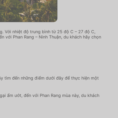
. Với nhiệt độ trung bình từ 25 độ C – 27 độ C,
 Đến với Phan Rang – Ninh Thuận, du khách hãy chọn
hãy tìm đến những điểm dưới đây để thực hiện một
gại ẩm ướt, đến với Phan Rang mùa này, du khách