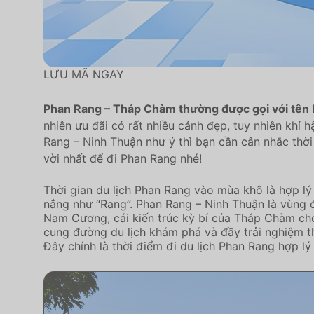
LƯU MÃ NGAY
Phan Rang – Tháp Chàm thường được gọi với tên 
nhiên ưu đãi có rất nhiều cảnh đẹp, tuy nhiên khí
Rang – Ninh Thuận như ý thì bạn cần cân nhắc thờ
vời nhất để đi Phan Rang nhé!
Thời gian du lịch Phan Rang vào mùa khô là hợp lý
nắng như “Rang”. Phan Rang – Ninh Thuận là vùng
Nam Cương, cái kiến trúc kỳ bí của Tháp Chàm cho
cung đường du lịch khám phá và đầy trải nghiệm t
Đây chính là thời điểm đi du lịch Phan Rang hợp lý