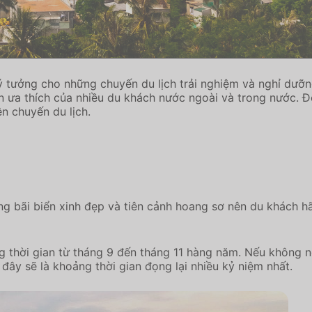
ý tưởng cho những chuyến du lịch trải nghiệm và nghỉ dưỡng
ian ưa thích của nhiều du khách nước ngoài và trong nước.
n chuyến du lịch.
ng bãi biển xinh đẹp và tiên cảnh hoang sơ nên du khách 
 thời gian từ tháng 9 đến tháng 11 hàng năm. Nếu không n
ây sẽ là khoảng thời gian đọng lại nhiều kỷ niệm nhất.