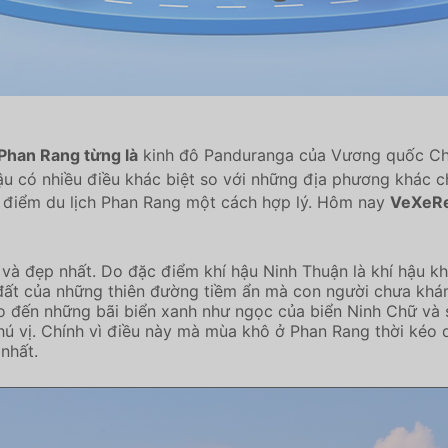
Phan Rang từng là
kinh đô Panduranga của Vương quốc Ch
 hậu có nhiều điều khác biệt so với những địa phương khác 
i điểm du lịch Phan Rang một cách hợp lý. Hôm nay
VeXeR
 và đẹp nhất. Do đặc điểm khí hậu Ninh Thuận là khí hậu kh
 đất của những thiên đường tiềm ẩn mà con người chưa kh
 đến những bãi biển xanh như ngọc của biển Ninh Chữ và s
hú vị. Chính vì điều này mà mùa khô ở Phan Rang thời kéo 
 nhất.