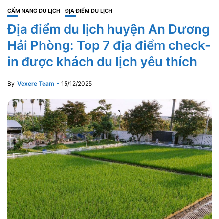
CẨM NANG DU LỊCH
ĐỊA ĐIỂM DU LỊCH
Địa điểm du lịch huyện An Dương
Hải Phòng: Top 7 địa điểm check-
in được khách du lịch yêu thích
By
Vexere Team
15/12/2025