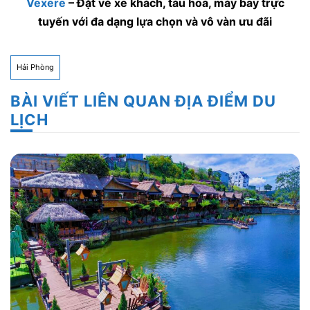
Vexere
– Đặt vé xe khách, tàu hoả, máy bay trực
tuyến với đa dạng lựa chọn và vô vàn ưu đãi
Hải Phòng
BÀI VIẾT LIÊN QUAN ĐỊA ĐIỂM DU
LỊCH