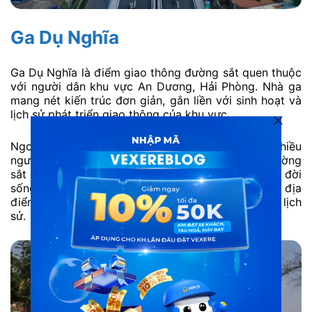
Ga Dụ Nghĩa
Ga Dụ Nghĩa là điểm giao thông đường sắt quen thuộc
với người dân khu vực An Dương, Hải Phòng. Nhà ga
mang nét kiến trúc đơn giản, gắn liền với sinh hoạt và
lịch sử phát triển giao thông của khu vực.
Ngoài chức năng vận tải, ga Dụ Nghĩa còn được nhiều
người ghé qua để chụp ảnh, tìm hiểu về tuyến đường
sắt địa phương. Đây là điểm mang tính trải nghiệm đời
sống, thường được nhắc đến khi tìm kiếm các địa
điểm du lịch An Dương gắn với dấu ấn hạ tầng và lịch
sử.