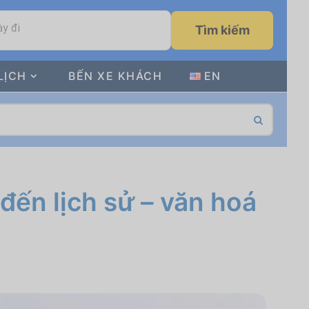
y đi
Tìm kiếm
LỊCH
BẾN XE KHÁCH
EN
đến lịch sử – văn hoá