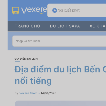
Nơi xuất phát
TRANG CHỦ
DU LỊCH SAPA
XE KH
ĐỊA ĐIỂM DU LỊCH
Địa điểm du lịch Bến 
nổi tiếng
By
Vexere Team
14/01/2026