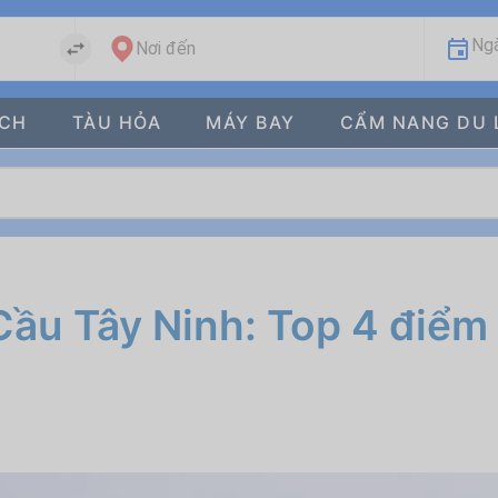
Ngà
Nơi đến
ÁCH
TÀU HỎA
MÁY BAY
CẨM NANG DU 
Cầu Tây Ninh: Top 4 điểm 