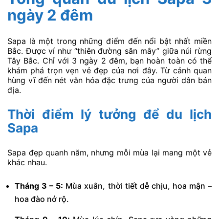
ngày 2 đêm
Sapa là một trong những điểm đến nổi bật nhất miền
Bắc. Được ví như “thiên đường săn mây” giữa núi rừng
Tây Bắc. Chỉ với 3 ngày 2 đêm, bạn hoàn toàn có thể
khám phá trọn vẹn vẻ đẹp của nơi đây. Từ cảnh quan
hùng vĩ đến nét văn hóa đặc trưng của người dân bản
địa.
Thời điểm lý tưởng để du lịch
Sapa
Sapa đẹp quanh năm, nhưng mỗi mùa lại mang một vẻ
khác nhau.
Tháng 3 – 5:
Mùa xuân, thời tiết dễ chịu, hoa mận –
hoa đào nở rộ.