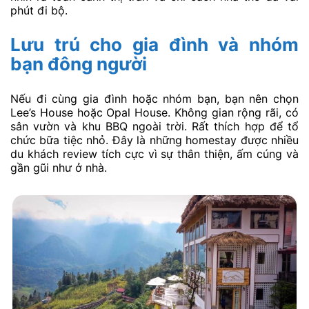
phút đi bộ.
Lưu trú cho gia đình và nhóm
bạn đông người
Nếu đi cùng gia đình hoặc nhóm bạn, bạn nên chọn
Lee’s House hoặc Opal House. Không gian rộng rãi, có
sân vườn và khu BBQ ngoài trời. Rất thích hợp để tổ
chức bữa tiệc nhỏ. Đây là những homestay được nhiều
du khách review tích cực vì sự thân thiện, ấm cúng và
gần gũi như ở nhà.