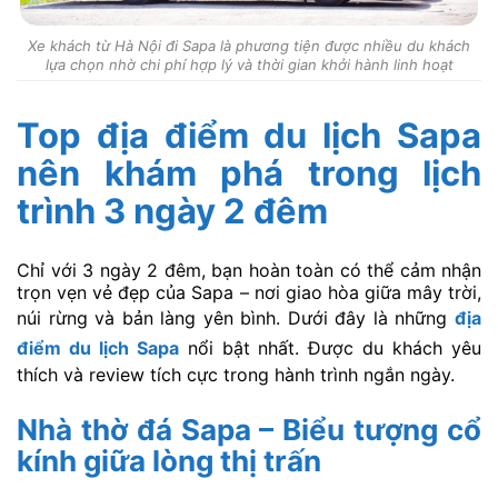
Xe khách từ Hà Nội đi Sapa là phương tiện được nhiều du khách
lựa chọn nhờ chi phí hợp lý và thời gian khởi hành linh hoạt
Top địa điểm du lịch Sapa
nên khám phá trong lịch
trình 3 ngày 2 đêm
Chỉ với 3 ngày 2 đêm, bạn hoàn toàn có thể cảm nhận
trọn vẹn vẻ đẹp của Sapa – nơi giao hòa giữa mây trời,
núi rừng và bản làng yên bình. Dưới đây là những
địa
điểm du lịch Sapa
nổi bật nhất. Được du khách yêu
thích và review tích cực trong hành trình ngắn ngày.
Nhà thờ đá Sapa – Biểu tượng cổ
kính giữa lòng thị trấn