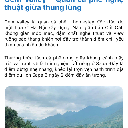
thuật giữa thung lũng
Gem Valley là quán cà phê – homestay độc đáo do
một họa sĩ Hà Nội xây dựng. Nằm gần bản Cát Cát.
Không gian mộc mạc, đậm chất nghệ thuật và view
ruộng bậc thang khiến nơi đây trở thành điểm chill yêu
thích của nhiều du khách.
Thưởng thức tách cà phê nóng giữa khung cảnh mây
trời và tranh vẽ là trải nghiệm rất riêng ở Sapa. Đây là
điểm dừng nhẹ nhàng, khép lại trọn vẹn hành trình địa
điểm du lịch Sapa 3 ngày 2 đêm đầy ấn tượng.