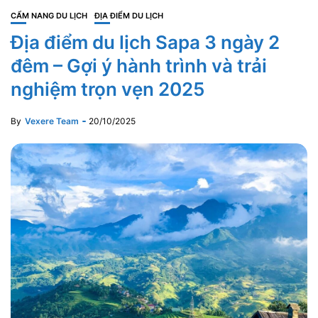
CẨM NANG DU LỊCH
ĐỊA ĐIỂM DU LỊCH
Địa điểm du lịch Sapa 3 ngày 2
đêm – Gợi ý hành trình và trải
nghiệm trọn vẹn 2025
By
Vexere Team
20/10/2025