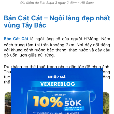
Địa điểm du lịch Sapa 3 ngày 2 đêm – Hồ Sapa
Bản Cát Cát – Ngôi làng đẹp nhất
vùng Tây Bắc
Bản Cát Cát
là ngôi làng cổ của người H’Mông. Nằm
cách trung tâm thị trấn khoảng 2km. Nơi đây nổi tiếng
với khung cảnh ruộng bậc thang, thác nước và cây cầu
gỗ uốn lượn giữa núi rừng.
Du khách có thể thuê trang phục dân tộc để chụp ảnh.
Thưởng thức món ăn truyền thống và tìm hiểu phong
tục địa phương. Đây là địa điểm du lịch ở Sapa không
thể bỏ qua trong ngày đầu tiên của hành trình.