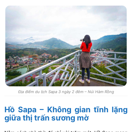
Địa điểm du lịch Sapa 3 ngày 2 đêm – Núi Hàm Rồng
Hồ Sapa – Không gian tĩnh lặng
giữa thị trấn sương mờ