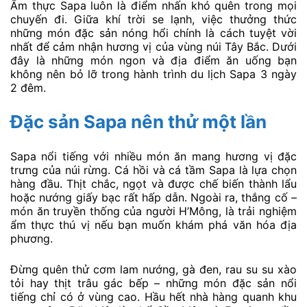
Ẩm thực Sapa luôn là điểm nhấn khó quên trong mọi
chuyến đi. Giữa khí trời se lạnh, việc thưởng thức
những món đặc sản nóng hổi chính là cách tuyệt vời
nhất để cảm nhận hương vị của vùng núi Tây Bắc. Dưới
đây là những món ngon và địa điểm ăn uống bạn
không nên bỏ lỡ trong hành trình du lịch Sapa 3 ngày
2 đêm.
Đặc sản Sapa nên thử một lần
Sapa nổi tiếng với nhiều món ăn mang hương vị đặc
trưng của núi rừng. Cá hồi và cá tầm Sapa là lựa chọn
hàng đầu. Thịt chắc, ngọt và được chế biến thành lẩu
hoặc nướng giấy bạc rất hấp dẫn. Ngoài ra, thắng cố –
món ăn truyền thống của người H’Mông, là trải nghiệm
ẩm thực thú vị nếu bạn muốn khám phá văn hóa địa
phương.
Đừng quên thử cơm lam nướng, gà đen, rau su su xào
tỏi hay thịt trâu gác bếp – những món đặc sản nổi
tiếng chỉ có ở vùng cao. Hầu hết nhà hàng quanh khu