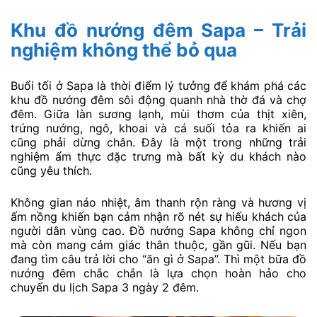
Khu đồ nướng đêm Sapa – Trải
nghiệm không thể bỏ qua
Buổi tối ở Sapa là thời điểm lý tưởng để khám phá các
khu đồ nướng đêm sôi động quanh nhà thờ đá và chợ
đêm. Giữa làn sương lạnh, mùi thơm của thịt xiên,
trứng nướng, ngô, khoai và cá suối tỏa ra khiến ai
cũng phải dừng chân. Đây là một trong những trải
nghiệm ẩm thực đặc trưng mà bất kỳ du khách nào
cũng yêu thích.
Không gian náo nhiệt, âm thanh rộn ràng và hương vị
ấm nồng khiến bạn cảm nhận rõ nét sự hiếu khách của
người dân vùng cao. Đồ nướng Sapa không chỉ ngon
mà còn mang cảm giác thân thuộc, gần gũi. Nếu bạn
đang tìm câu trả lời cho “ăn gì ở Sapa”. Thì một bữa đồ
nướng đêm chắc chắn là lựa chọn hoàn hảo cho
chuyến du lịch Sapa 3 ngày 2 đêm.