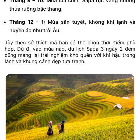
Tháng 9 – 10:
Mùa lúa chín, Sapa rực vàng những
thửa ruộng bậc thang.
Tháng 12 – 1:
Mùa săn tuyết, không khí lạnh và
huyền ảo như trời Âu.
Tùy theo sở thích mà bạn có thể chọn thời điểm phù
hợp. Dù đi vào mùa nào, du lịch Sapa 3 ngày 2 đêm
cũng mang lại trải nghiệm khó quên với khí hậu trong
lành và khung cảnh đẹp tựa tranh.