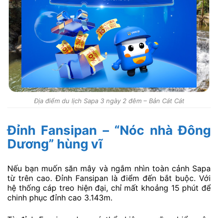
Địa điểm du lịch Sapa 3 ngày 2 đêm – Bản Cát Cát
Đỉnh Fansipan – “Nóc nhà Đông
Dương” hùng vĩ
Nếu bạn muốn săn mây và ngắm nhìn toàn cảnh Sapa
từ trên cao. Đỉnh Fansipan là điểm đến bắt buộc. Với
hệ thống cáp treo hiện đại, chỉ mất khoảng 15 phút để
chinh phục đỉnh cao 3.143m.