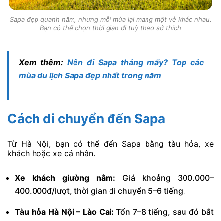
Sapa đẹp quanh năm, nhưng mỗi mùa lại mang một vẻ khác nhau.
Bạn có thể chọn thời gian đi tuỳ theo sở thích
Xem thêm:
Nên đi Sapa tháng mấy? Top các
mùa du lịch Sapa đẹp nhất trong năm
Cách di chuyển đến Sapa
Từ Hà Nội, bạn có thể đến Sapa bằng tàu hỏa, xe
khách hoặc xe cá nhân.
Xe khách giường nằm:
Giá khoảng 300.000–
400.000đ/lượt, thời gian di chuyển 5–6 tiếng.
Tàu hỏa Hà Nội – Lào Cai:
Tốn 7–8 tiếng, sau đó bắt