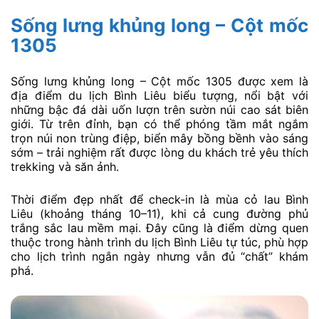
Sống lưng khủng long – Cột mốc
1305
Sống lưng khủng long – Cột mốc 1305 được xem là
địa điểm du lịch Bình Liêu biểu tượng, nổi bật với
những bậc đá dài uốn lượn trên sườn núi cao sát biên
giới. Từ trên đỉnh, bạn có thể phóng tầm mắt ngắm
trọn núi non trùng điệp, biển mây bồng bềnh vào sáng
sớm – trải nghiệm rất được lòng du khách trẻ yêu thích
trekking và săn ảnh.
Thời điểm đẹp nhất để check-in là mùa cỏ lau Bình
Liêu (khoảng tháng 10–11), khi cả cung đường phủ
trắng sắc lau mềm mại. Đây cũng là điểm dừng quen
thuộc trong hành trình du lịch Bình Liêu tự túc, phù hợp
cho lịch trình ngắn ngày nhưng vẫn đủ “chất” khám
phá.