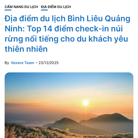
CẨM NANG DU LỊCH
ĐỊA ĐIỂM DU LỊCH
Địa điểm du lịch Bình Liêu Quảng
Ninh: Top 14 điểm check-in núi
rừng nổi tiếng cho du khách yêu
thiên nhiên
By
Vexere Team
23/12/2025