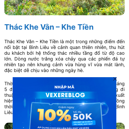
Thác Khe Vằn – Khe Tiền
Thác Khe Vằn – Khe Tiền là một trong những điểm đến
nổi bật tại Bình Liêu về cảnh quan thiên nhiên, thu hút
du khách bởi hệ thống thác nhiều tầng đổ từ độ cao
lớn. Dòng nước trắng xóa chảy qua các phiến đá tự
nhiên tạo nên khung cảnh vừa hùng vĩ vừa mát lành,
đặc biệt dễ chịu vào những ngày hè.
Thời điểm lý tưởng nhất để ghé thăm thác là từ tháng
5 đến tháng 9, khi lượng nước dồi dào và đường đi
thuận lợi. Nhờ vị trí dễ tiếp cận, nơi đây thường xuất
hiện trong các lịch trình tour du lịch Bình Liêu, đồng
thời cũng rất phù hợp cho nhóm bạn trẻ đi du lịch Bình
Liêu tự túc.