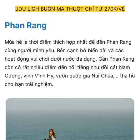
DU LỊCH BUÔN MA THUỘT CHỈ TỪ 270K/VÉ
Phan Rang
Mùa hè là thời điểm thích hợp nhất để đến Phan Rang
cùng người mình yêu. Bên cạnh bờ biển dài và các
hoạt động vui chơi dưới nước đa dạng. Gần Phan Rang
còn có rất nhiều điểm đến nổi tiếng như đồi cát Nam
Cương, vịnh Vĩnh Hy, vườn quốc gia Núi Chúa,… tha hồ
cho bạn trải nghiệm.