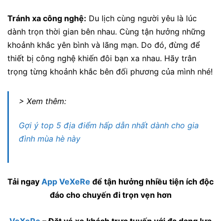
Tránh xa công nghệ:
Du lịch cùng người yêu là lúc
dành trọn thời gian bên nhau. Cùng tận hưởng những
khoảnh khắc yên bình và lãng mạn. Do đó, đừng để
thiết bị công nghệ khiến đôi bạn xa nhau. Hãy trân
trọng từng khoảnh khắc bên đối phương của mình nhé!
> Xem thêm:
Gợi ý top 5 địa điểm hấp dẫn nhất dành cho gia
đình mùa hè này
Tải ngay
App VeXeRe
để tận hưởng nhiều tiện ích độc
đáo cho chuyến đi trọn vẹn hơn
VeXeRe
– Đặt vé xe khách trực tuyến với đa dạng lựa