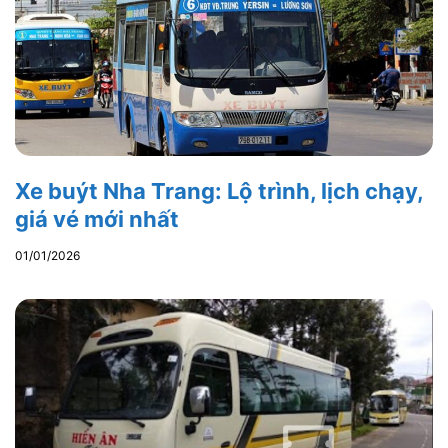
Xe buýt Nha Trang: Lộ trình, lịch chạy,
giá vé mới nhất
01/01/2026