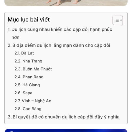
Mục lục bài viết
Du lịch cùng nhau khiến các cặp đôi hạnh phúc
hơn
8 địa điểm du lịch lãng mạn dành cho cặp đôi
Đà Lạt
Nha Trang
Buôn Ma Thuột
Phan Rang
Hà Giang
Sapa
Vinh – Nghệ An
Cao Bằng
Bí quyết để có chuyến du lịch cặp đôi đầy ý nghĩa