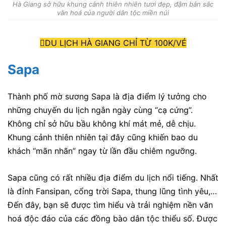
Hà Giang sở hữu khung cảnh thiên nhiên tươi đẹp, đậm bản sắc
văn hoá của người dân tộc miền núi
DU LỊCH HÀ GIANG CHỈ TỪ 100K/VÉ
Sapa
Thành phố mờ sương Sapa là địa điểm lý tưởng cho
những chuyến du lịch ngắn ngày cùng “cạ cứng”.
Không chỉ sở hữu bầu không khí mát mẻ, dễ chịu.
Khung cảnh thiên nhiên tại đây cũng khiến bao du
khách “mãn nhãn” ngay từ lần đầu chiêm ngưỡng.
Sapa cũng có rất nhiều địa điểm du lịch nổi tiếng. Nhất
là đỉnh Fansipan, cổng trời Sapa, thung lũng tình yêu,…
Đến đây, bạn sẽ được tìm hiểu và trải nghiệm nền văn
hoá độc đáo của các đồng bào dân tộc thiểu số. Được