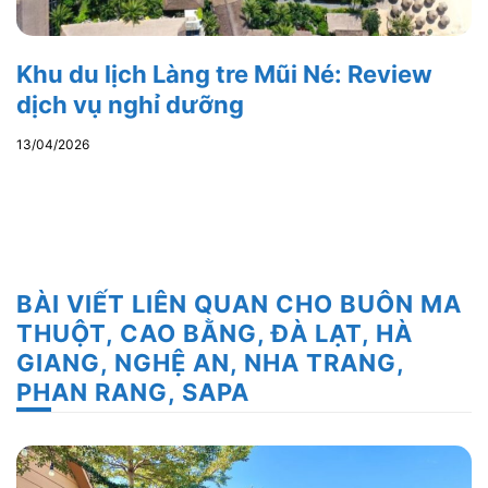
Khu du lịch Làng tre Mũi Né: Review
dịch vụ nghỉ dưỡng
13/04/2026
BÀI VIẾT LIÊN QUAN CHO BUÔN MA
THUỘT, CAO BẰNG, ĐÀ LẠT, HÀ
GIANG, NGHỆ AN, NHA TRANG,
PHAN RANG, SAPA