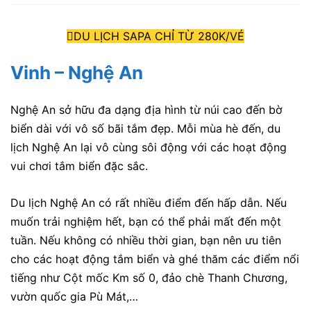
DU LỊCH SAPA CHỈ TỪ 280K/VÉ
Vinh – Nghệ An
Nghệ An sở hữu đa dạng địa hình từ núi cao đến bờ
biển dài với vô số bãi tắm đẹp. Mỗi mùa hè đến, du
lịch Nghệ An lại vô cùng sôi động với các hoạt động
vui chơi tắm biển đặc sắc.
Du lịch Nghệ An có rất nhiều điểm đến hấp dẫn. Nếu
muốn trải nghiệm hết, bạn có thể phải mất đến một
tuần. Nếu không có nhiều thời gian, bạn nên ưu tiên
cho các hoạt động tắm biển và ghé thăm các điểm nổi
tiếng như Cột mốc Km số 0, đảo chè Thanh Chương,
vườn quốc gia Pù Mát,…