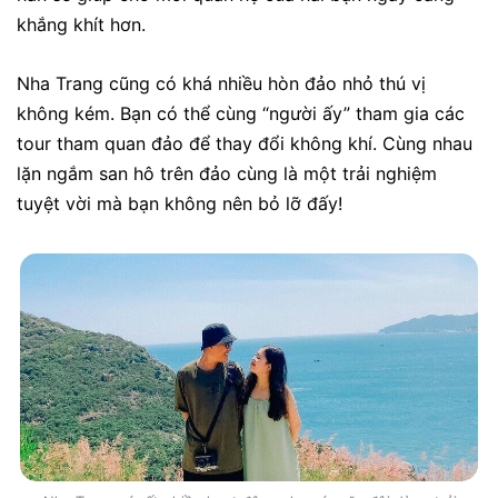
khắng khít hơn.
Nha Trang cũng có khá nhiều hòn đảo nhỏ thú vị
không kém. Bạn có thể cùng “người ấy” tham gia các
tour tham quan đảo để thay đổi không khí. Cùng nhau
lặn ngắm san hô trên đảo cùng là một trải nghiệm
tuyệt vời mà bạn không nên bỏ lỡ đấy!