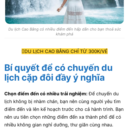
Du lịch Cao Bằng có nhiều điểm đến hấp dẫn cho bạn thoả sức
khám phá
DU LỊCH CAO BẰNG CHỈ TỪ 300K/VÉ
Bí quyết để có chuyến du
lịch cặp đôi đầy ý nghĩa
Chọn điểm đến có nhiều trải nghiệm:
Để chuyến du
lịch không bị nhàm chán, bạn nên cùng người yêu tìm
điểm đến và lên kế hoạch trước cho cả hành trình. Bạn
nên ưu tiên chọn những điểm đến xa thành phố để có
nhiều không gian nghỉ dưỡng, thư giãn cùng nhau.