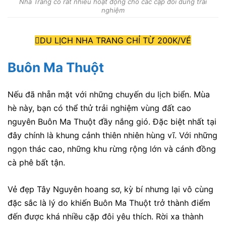
Nha Trang có rất nhiều hoạt động cho các cặp đôi dùng trải
nghiệm
DU LỊCH NHA TRANG CHỈ TỪ 200K/VÉ
Buôn Ma Thuột
Nếu đã nhẵn mặt với những chuyến du lịch biển. Mùa
hè này, bạn có thể thử trải nghiệm vùng đất cao
nguyên Buôn Ma Thuột đầy nắng gió. Đặc biệt nhất tại
đây chính là khung cảnh thiên nhiên hùng vĩ. Với những
ngọn thác cao, những khu rừng rộng lớn và cánh đồng
cà phê bất tận.
Vẻ đẹp Tây Nguyên hoang sơ, kỳ bí nhưng lại vô cùng
đặc sắc là lý do khiến Buôn Ma Thuột trở thành điểm
đến được khá nhiều cặp đôi yêu thích. Rời xa thành