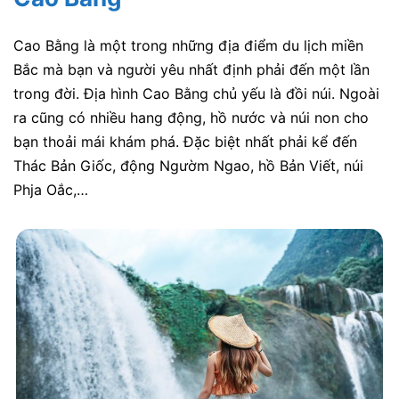
Cao Bằng là một trong những địa điểm du lịch miền
Bắc mà bạn và người yêu nhất định phải đến một lần
trong đời. Địa hình Cao Bằng chủ yếu là đồi núi. Ngoài
ra cũng có nhiều hang động, hồ nước và núi non cho
bạn thoải mái khám phá. Đặc biệt nhất phải kể đến
Thác Bản Giốc, động Ngườm Ngao, hồ Bản Viết, núi
Phja Oắc,…